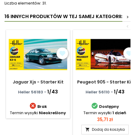
Liczba elementów: 31.
16 INNYCH PRODUKTÓW W TEJ SAMEJ KATEGORII:
>
<
Jaguar Xjs - Starter Kit
Peugeot 905 - Starter Kit
1/43
1/43
Heller 56183 -
Heller 56110 -


Brak
Dostępny
Termin wysyłki
Nieokreślony
Termin wysyłki
1 dzień
Cena
35,71 zł
Dodaj do koszyka
