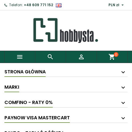

Telefon:
+48 609 771 152
PLN zł
0



shopping_cart
STRONA GŁÓWNA
MARKI
COMFINO - RATY 0%
PAYNOW VISA MASTERCART