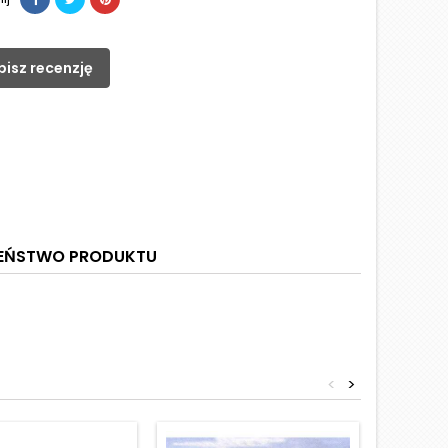
pisz recenzję
ZEŃSTWO PRODUKTU
<
>