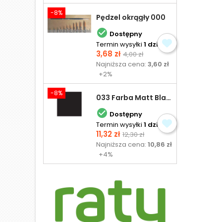
-8%
Pędzel okrągły 000

Dostępny
Termin wysyłki
1 dzień
Cena
Cena
3,68 zł
4,00 zł
podstawowa
Najniższa cena:
3,60 zł
+2%
-8%
033 Farba Matt Black - olejna

Dostępny
Termin wysyłki
1 dzień
Cena
Cena
11,32 zł
12,30 zł
podstawowa
Najniższa cena:
10,86 zł
+4%