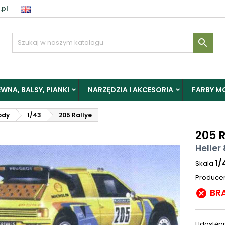
.pl

WNA, BALSY, PIANKI
NARZĘDZIA I AKCESORIA
FARBY M
ody
1/43
205 Rallye
205 R
Heller
1/
Skala
Produce
BR

Udostępn