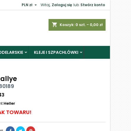

PLN zł
Witaj,
Zaloguj się
lub
Stwórz konto
shopping_cart
Koszyk:
0
szt. - 0,00 zł
ODELARSKIE
KLEJE I SZPACHLÓWKI
allye
 80189
43
nt
Heller
AK TOWARU!
ij