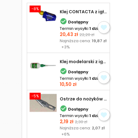
-8%
Klej CONTACTA z igłą do plastiku 25,0 g

Dostępny
Termin wysyłki
1 dzień
Cena
Cena
20,43 zł
22,20 zł
podstawowa
Najniższa cena:
19,87 zł
+3%
Klej modelarski z igłą 30 ml

Dostępny
Termin wysyłki
1 dzień
Cena
10,50 zł
-5%
Ostrze do nożyków Excel

Dostępny
Termin wysyłki
1 dzień
Cena
Cena
2,19 zł
2,30 zł
podstawowa
Najniższa cena:
2,07 zł
+6%