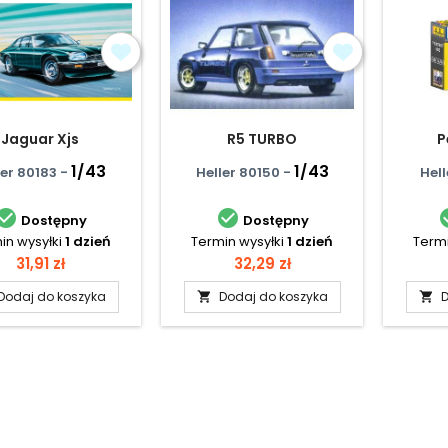
Jaguar Xjs
R5 TURBO
P
1/43
1/43
ler 80183 -
Heller 80150 -
Hell


Dostępny
Dostępny
in wysyłki
1 dzień
Termin wysyłki
1 dzień
Termi
Cena
Cena
31,91 zł
32,29 zł
Dodaj do koszyka
Dodaj do koszyka
D

