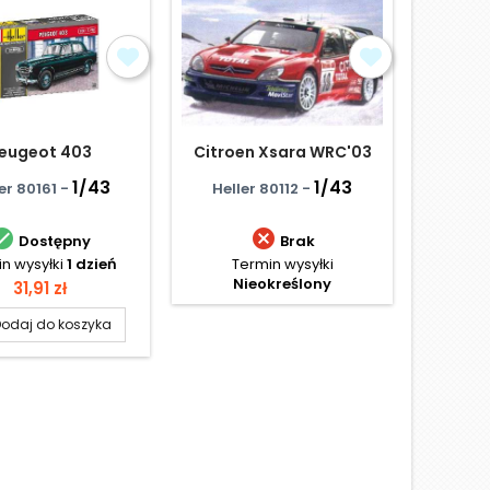
eugeot 403
Citroen Xsara WRC'03
J
1/43
1/43
er 80161 -
Heller 80112 -
Airf


Dostępny
Brak
n wysyłki
1 dzień
Termin wysyłki
Te
Nieokreślony
N
Cena
31,91 zł
odaj do koszyka