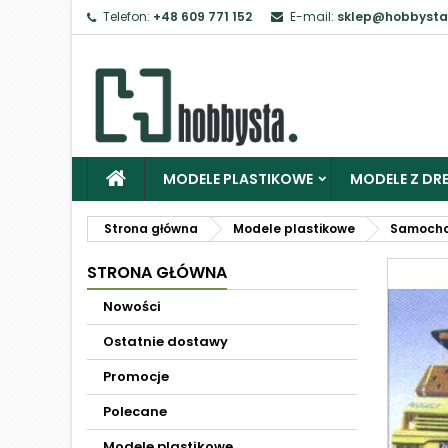
Telefon:
+48 609 771 152
E-mail:
sklep@hobbysta
MODELE PLASTIKOWE
MODELE Z DRE
Strona główna
Modele plastikowe
Samoch
STRONA GŁÓWNA
Nowości
Ostatnie dostawy
Promocje
Polecane
Modele plastikowe