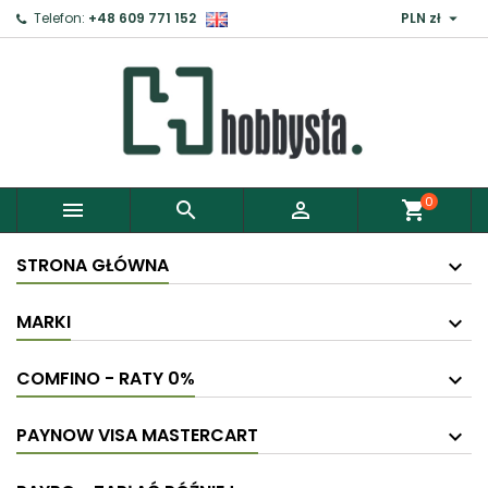

Telefon:
+48 609 771 152
PLN zł
0



shopping_cart
STRONA GŁÓWNA
MARKI
COMFINO - RATY 0%
PAYNOW VISA MASTERCART