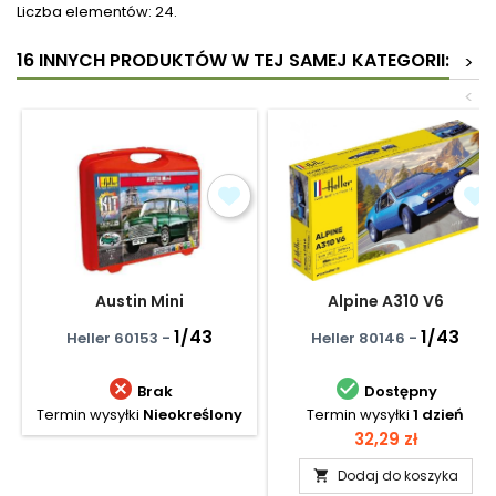
Liczba elementów: 24.
16 INNYCH PRODUKTÓW W TEJ SAMEJ KATEGORII:
>
<
Austin Mini
Alpine A310 V6
1/43
1/43
Heller 60153 -
Heller 80146 -


Brak
Dostępny
Termin wysyłki
Nieokreślony
Termin wysyłki
1 dzień
Cena
32,29 zł
Dodaj do koszyka
