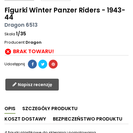
Figurki Winter Panzer Riders - 1943-
44
Dragon 6513
1/35
Skala
Producent
Dragon
BRAK TOWARU!

Udostępnij
Napisz recenzję
OPIS
SZCZEGÓŁY PRODUKTU
KOSZT DOSTAWY
BEZPIECZEŃSTWO PRODUKTU
4 figurki plastikowe do sklejania i pomalowania.