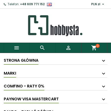

Telefon:
+48 609 771 152
PLN zł
0



shopping_cart
STRONA GŁÓWNA
MARKI
COMFINO - RATY 0%
PAYNOW VISA MASTERCART