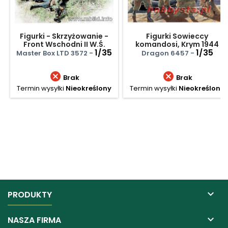
Figurki - Skrzyżowanie -
Figurki Sowieccy
Front Wschodni II W.Ś.
komandosi, Krym 1944
1/35
1/35
Master Box LTD 3572 -
Dragon 6457 -


Brak
Brak
Termin wysyłki
Nieokreślony
Termin wysyłki
Nieokreślony

PRODUKTY

NASZA FIRMA