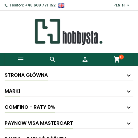

Telefon:
+48 609 771 152
PLN zł
0



shopping_cart
STRONA GŁÓWNA
MARKI
COMFINO - RATY 0%
PAYNOW VISA MASTERCART