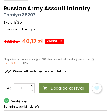
Russian Army Assault Infantry
Tamiya 35207
1/35
Skala
Producent
Tamiya
40,12 zł
43,60 zł
Zniżka 8%
Najniższa cena w ciągu 30 dni przed aktualną promocją:
37,06 zł
+8%

Wyświetl historię cen produktu
Dodaj do koszyka
Ilość


Dostępny
Termin wysyłki
1 dzień