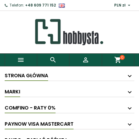

Telefon:
+48 609 771 152
PLN zł
0



shopping_cart
STRONA GŁÓWNA
MARKI
COMFINO - RATY 0%
PAYNOW VISA MASTERCART