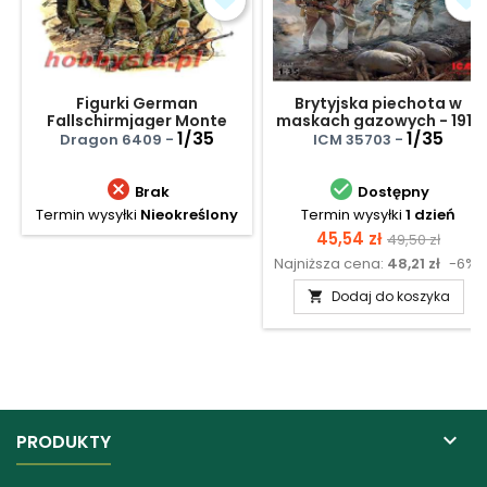
Figurki German
Brytyjska piechota w
Fallschirmjager Monte
maskach gazowych - 1917
Cassino 1944 Premium Ed.
1/35
1/35
Dragon 6409 -
ICM 35703 -


Brak
Dostępny
Termin wysyłki
Nieokreślony
Termin wysyłki
1 dzień
Cena
Cena
45,54 zł
49,50 zł
Najniższa cena:
48,21 zł
-6%
podstawow
Dodaj do koszyka


PRODUKTY