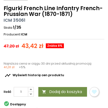
Figurki French Line Infantry French-
Prussian War (1870-1871)
ICM 35061
1/35
Skala
Producent
ICM
43,42 zł
47,20 zł
Zniżka 8%
Najniższa cena w ciągu 30 dni przed aktualną promocją:
41,31 zł
+5%

Wyświetl historię cen produktu
Dodaj do koszyka
Ilość


Dostępny