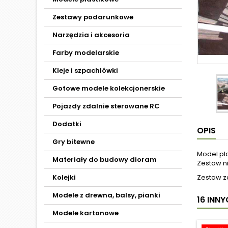
Zestawy podarunkowe
Narzędzia i akcesoria
Farby modelarskie
Kleje i szpachlówki
Gotowe modele kolekcjonerskie
Pojazdy zdalnie sterowane RC
Dodatki
OPIS
Gry bitewne
Model pl
Materiały do budowy dioram
Zestaw ni
Kolejki
Zestaw za
Modele z drewna, balsy, pianki
16 INN
Modele kartonowe