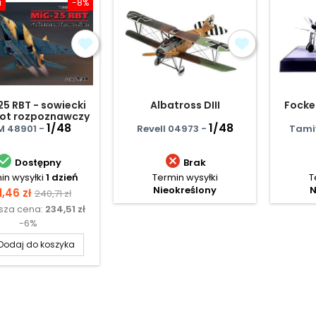
a
-8%
5 RBT - sowiecki
Albatross DIII
Focke
ot rozpoznawczy
1/48
1/48
M 48901 -
Revell 04973 -
Tami


Dostępny
Brak
in wysyłki
1 dzień
Termin wysyłki
T
Nieokreślony
N
na
Cena
1,46 zł
240,71 zł
ższa cena:
234,51 zł
podstawowa
-6%
Dodaj do koszyka