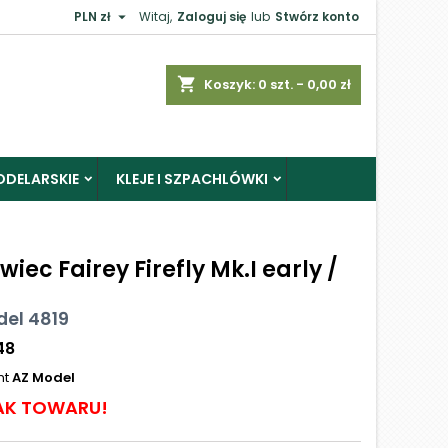

PLN zł
Witaj,
Zaloguj się
lub
Stwórz konto
shopping_cart
Koszyk:
0
szt. - 0,00 zł
ODELARSKIE
KLEJE I SZPACHLÓWKI
wiec Fairey Firefly Mk.I early /
del 4819
48
nt
AZ Model
AK TOWARU!