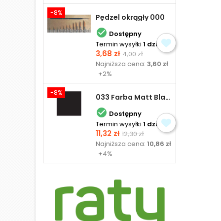
-8%
Pędzel okrągły 000

Dostępny
Termin wysyłki
1 dzień
Cena
Cena
3,68 zł
4,00 zł
podstawowa
Najniższa cena:
3,60 zł
+2%
-8%
033 Farba Matt Black - olejna

Dostępny
Termin wysyłki
1 dzień
Cena
Cena
11,32 zł
12,30 zł
podstawowa
Najniższa cena:
10,86 zł
+4%