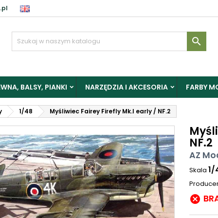
.pl

WNA, BALSY, PIANKI
NARZĘDZIA I AKCESORIA
FARBY M
y
1/48
Myśliwiec Fairey Firefly Mk.I early / NF.2
Myśli
NF.2
AZ Mo
1/
Skala
Produce
BR
