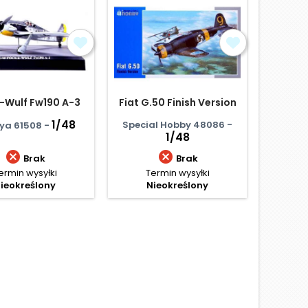
Obniżka
-Wulf Fw190 A-3
Fiat G.50 Finish Version
Fia
1/48
Special Hobby 48086 -
ya 61508 -
Ital
1/48


Brak
Brak
ermin wysyłki
Termin wysyłki
Termi
ieokreślony
Nieokreślony
Ce
87
Najniż
D
