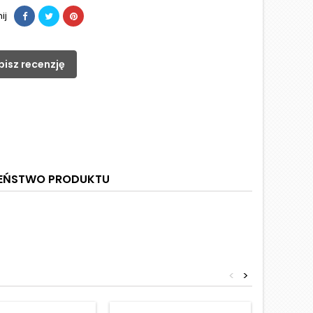
ij
pisz recenzję
ZEŃSTWO PRODUKTU
<
>