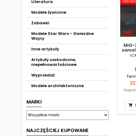
Obniżk
Literatura
Modele żywiczne
Zabawki
Modele Star Wars - Gwiezdne
Wojny
MiG-2
Inne artykuły
samol
IC
Artykuły uszkodzone,
niepełnowartościowe
Wyprzedaż
Term
Ce
22
Modele architektoniczne
Najni
MARKI

NAJCZĘŚCIEJ KUPOWANE