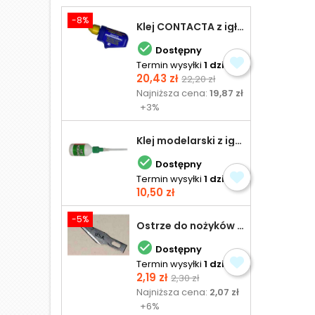
-8%
Klej CONTACTA z igłą do plastiku 25,0 g

Dostępny
Termin wysyłki
1 dzień
Cena
Cena
20,43 zł
22,20 zł
podstawowa
Najniższa cena:
19,87 zł
+3%
Klej modelarski z igłą 30 ml

Dostępny
Termin wysyłki
1 dzień
Cena
10,50 zł
-5%
Ostrze do nożyków Excel

Dostępny
Termin wysyłki
1 dzień
Cena
Cena
2,19 zł
2,30 zł
podstawowa
Najniższa cena:
2,07 zł
+6%