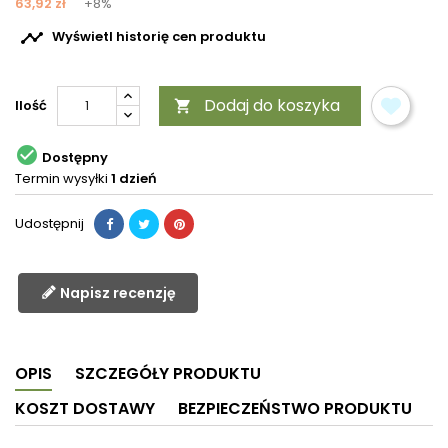
63,92 zł
+8%

Wyświetl historię cen produktu
Dodaj do koszyka
Ilość


Dostępny
Termin wysyłki
1 dzień
Udostępnij
Napisz recenzję
OPIS
SZCZEGÓŁY PRODUKTU
KOSZT DOSTAWY
BEZPIECZEŃSTWO PRODUKTU