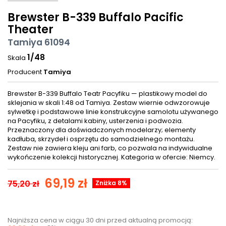
Brewster B-339 Buffalo Pacific
Theater
Tamiya 61094
1/48
Skala
Producent
Tamiya
Brewster B-339 Buffalo Teatr Pacyfiku — plastikowy model do
sklejania w skali 1:48 od Tamiya. Zestaw wiernie odwzorowuje
sylwetkę i podstawowe linie konstrukcyjne samolotu używanego
na Pacyfiku, z detalami kabiny, usterzenia i podwozia.
Przeznaczony dla doświadczonych modelarzy; elementy
kadłuba, skrzydeł i osprzętu do samodzielnego montażu.
Zestaw nie zawiera kleju ani farb, co pozwala na indywidualne
wykończenie kolekcji historycznej. Kategoria w ofercie: Niemcy.
69,19 zł
75,20 zł
Zniżka 8%
Najniższa cena w ciągu 30 dni przed aktualną promocją: