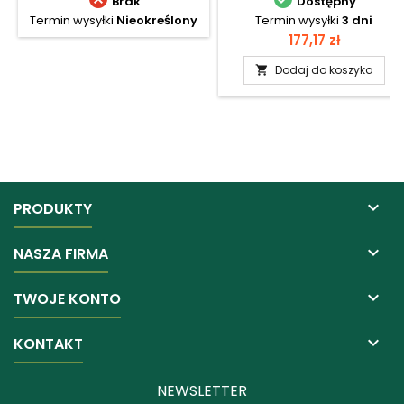
Brak
Dostępny
Termin wysyłki
Nieokreślony
Termin wysyłki
3 dni
Cena
177,17 zł
Dodaj do koszyka


PRODUKTY

NASZA FIRMA

TWOJE KONTO

KONTAKT
NEWSLETTER