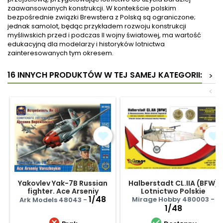
zaawansowanych konstrukcji. W kontekście polskim
bezpośrednie związki Brewstera z Polską są ograniczone;
jednak samolot, będąc przykładem rozwoju konstrukcji
myśliwskich przed i podczas II wojny światowej, ma wartość
edukacyjną dla modelarzy i historyków lotnictwa
zainteresowanych tym okresem.
16 INNYCH PRODUKTÓW W TEJ SAMEJ KATEGORII:
>
<
Yakovlev Yak-7B Russian
Halberstadt CL.IIA (BFW)
fighter. Ace Arseniy
Lotnictwo Polskie
Vorozheykin
1/48
Mirage Hobby 480003 -
Ark Models 48043 -
1/48

