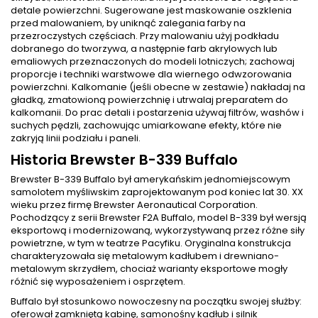
detale powierzchni. Sugerowane jest maskowanie oszklenia
przed malowaniem, by uniknąć zalegania farby na
przezroczystych częściach. Przy malowaniu użyj podkładu
dobranego do tworzywa, a następnie farb akrylowych lub
emaliowych przeznaczonych do modeli lotniczych; zachowaj
proporcje i techniki warstwowe dla wiernego odwzorowania
powierzchni. Kalkomanie (jeśli obecne w zestawie) nakładaj na
gładką, zmatowioną powierzchnię i utrwalaj preparatem do
kalkomanii. Do prac detali i postarzenia używaj filtrów, washów i
suchych pędzli, zachowując umiarkowane efekty, które nie
zakryją linii podziału i paneli.
Historia Brewster B-339 Buffalo
Brewster B-339 Buffalo był amerykańskim jednomiejscowym
samolotem myśliwskim zaprojektowanym pod koniec lat 30. XX
wieku przez firmę Brewster Aeronautical Corporation.
Pochodzący z serii Brewster F2A Buffalo, model B-339 był wersją
eksportową i modernizowaną, wykorzystywaną przez różne siły
powietrzne, w tym w teatrze Pacyfiku. Oryginalna konstrukcja
charakteryzowała się metalowym kadłubem i drewniano-
metalowym skrzydłem, chociaż warianty eksportowe mogły
różnić się wyposażeniem i osprzętem.
Buffalo był stosunkowo nowoczesny na początku swojej służby:
oferował zamkniętą kabinę, samonośny kadłub i silnik