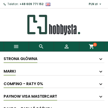

Telefon:
+48 609 771 152
PLN zł
0



shopping_cart
STRONA GŁÓWNA
MARKI
COMFINO - RATY 0%
PAYNOW VISA MASTERCART