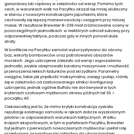
gwiazdowy lub rzędowy w zależności od wersji. Pomimo tych
cech, w warunkach walk na Pacyfiku okazał się mniej skuteczny
w starciu z nowszymi konstrukcjami japońskimi, które
cechowały się lepszą manewrowością i osiągami przy niższej
masie. W rezultacie Brewster B-339 miał zróżnicowane oceny w
poszczególnych jednostkach: w niektórych odnosił sukcesy przy
odpowiedniej taktyce, podczas gdy w innych ponosił duże
straty.
W konflikcie na Pacyfiku samolot wykorzystywano do obrony
baz, eskorty bombowców oraz patrolowania obszarów
morskich. Jego uzbrojenie zależało od wersji i wyposażenia
jednostki, zwykle obejmowało karabiny maszynowe i możliwość
przenoszenia lekkich ładunków pod skrzydłami. Parametry
osiągów, takie jak prędkość maksymalna, zasięg i pułap, różniły
się w zależności od zastosowanego silnika i konfiguracji
uzbrojenia; jednak ogólnie Buffalo nie dorównywał w tych
kryteriach czołowym myśliwcom okresu późnych lat 30. i
początku 40.
Ciekawostką jest to, że mimo krytyki konstrukcja zyskała
reputację solidnego samolotu w rękach dobrze wyszkolonych
pilotów i w odpowiednich warunkach taktycznych. W kilku
krajach eksportowych, w tym w państwach Pacyfiku, Brewster
był jednym z pierwszych nowoczesnych myśliwców i pełnił rolę
przejściową, przygotowując lotnictwo do użycia bardziej