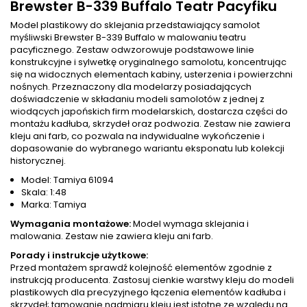
Brewster B-339 Buffalo Teatr Pacyfiku
Model plastikowy do sklejania przedstawiający samolot
myśliwski Brewster B-339 Buffalo w malowaniu teatru
pacyficznego. Zestaw odwzorowuje podstawowe linie
konstrukcyjne i sylwetkę oryginalnego samolotu, koncentrując
się na widocznych elementach kabiny, usterzenia i powierzchni
nośnych. Przeznaczony dla modelarzy posiadających
doświadczenie w składaniu modeli samolotów z jednej z
wiodących japońskich firm modelarskich, dostarcza części do
montażu kadłuba, skrzydeł oraz podwozia. Zestaw nie zawiera
kleju ani farb, co pozwala na indywidualne wykończenie i
dopasowanie do wybranego wariantu eksponatu lub kolekcji
historycznej.
Model: Tamiya 61094
Skala: 1:48
Marka: Tamiya
Wymagania montażowe:
Model wymaga sklejania i
malowania. Zestaw nie zawiera kleju ani farb.
Porady i instrukcje użytkowe:
Przed montażem sprawdź kolejność elementów zgodnie z
instrukcją producenta. Zastosuj cienkie warstwy kleju do modeli
plastikowych dla precyzyjnego łączenia elementów kadłuba i
skrzydeł; tamowanie nadmiaru kleju jest istotne ze względu na