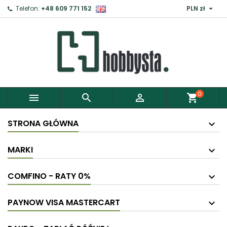

Telefon:
+48 609 771 152
PLN zł
0



shopping_cart
STRONA GŁÓWNA
MARKI
COMFINO - RATY 0%
PAYNOW VISA MASTERCART