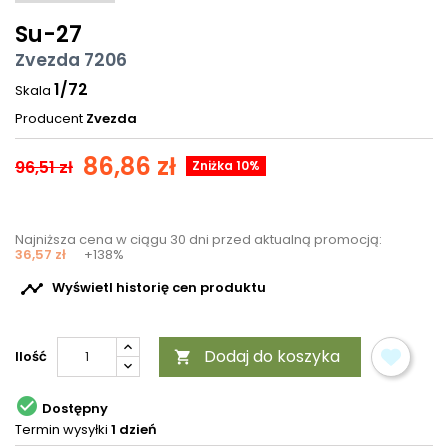
Su-27
Zvezda 7206
1/72
Skala
Producent
Zvezda
86,86 zł
96,51 zł
Zniżka 10%
Najniższa cena w ciągu 30 dni przed aktualną promocją:
36,57 zł
+138%

Wyświetl historię cen produktu
Dodaj do koszyka
Ilość


Dostępny
Termin wysyłki
1 dzień