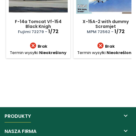
F-14a Tomcat Vf-154
X-15A-2 with dummy
Black Knigh
Scramjet
1/72
1/72
Fujimi 72279 -
MPM 72562 -


Brak
Brak
Termin wysyłki
Nieokreślony
Termin wysyłki
Nieokreślony

PRODUKTY

NASZA FIRMA