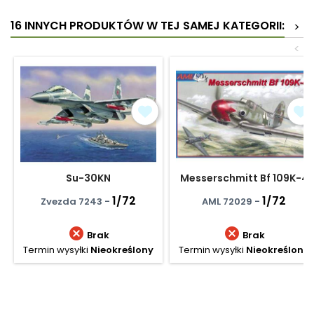
16 INNYCH PRODUKTÓW W TEJ SAMEJ KATEGORII:
>
<
Su-30KN
Messerschmitt Bf 109K-4
1/72
1/72
Zvezda 7243 -
AML 72029 -


Brak
Brak
Termin wysyłki
Nieokreślony
Termin wysyłki
Nieokreślony