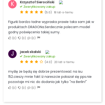
Krzysztof Sierociński
K
Zweryfikowany zakup
(5.0)
18 lat-s-temu
Figurki bardzo ładne wypraska prawie taka sam jak w
produktach DRAGONa.Serdecznie polecam model
godny poświęcenia takiej sumy.
0
0
0
jacek skalski
J
Zweryfikowany zakup
(4.0)
20 lat-s-temu
myślę że będą się dobrze prezentować na isu
152.cieszy mnie fakt iż nareszcie pokazał się pps.nie
pozostaje mi nic do dodania jak tylko "na Berlin!"
0
0
0