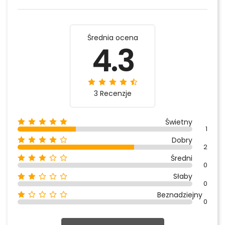
Średnia ocena
4.3
3 Recenzje
Świetny
1
Dobry
2
Średni
0
Słaby
0
Beznadziejny
0