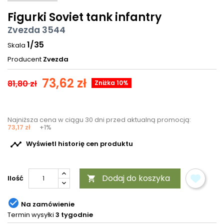
Figurki Soviet tank infantry
Zvezda 3544
1/35
Skala
Producent
Zvezda
73,62 zł
81,80 zł
Zniżka 10%
Najniższa cena w ciągu 30 dni przed aktualną promocją:
73,17 zł
+1%

Wyświetl historię cen produktu
Dodaj do koszyka
Ilość


Na zamówienie
Termin wysyłki
3 tygodnie