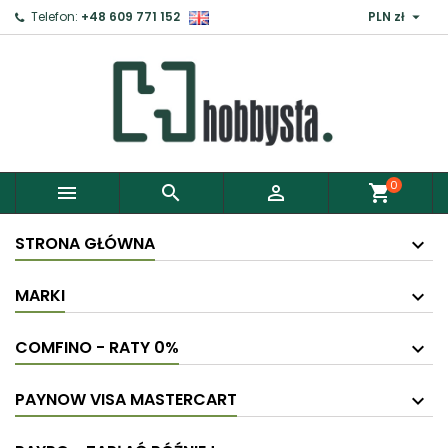

Telefon:
+48 609 771 152
PLN zł
0



shopping_cart
STRONA GŁÓWNA
MARKI
COMFINO - RATY 0%
PAYNOW VISA MASTERCART