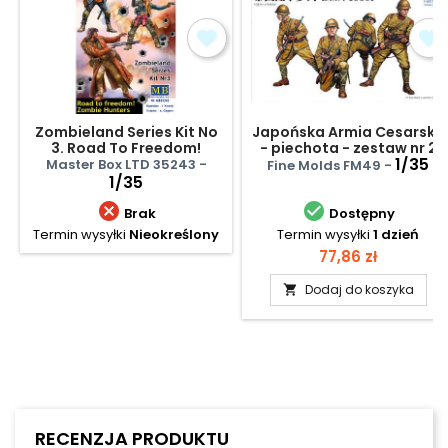
Zombieland Series Kit No
Japońska Armia Cesarska
3. Road To Freedom!
- piechota - zestaw nr 2
Zombie Hunters
1/35
Master Box LTD 35243 -
Fine Molds FM49 -
1/35


Brak
Dostępny
Termin wysyłki
Nieokreślony
Termin wysyłki
1 dzień
Cena
77,86 zł
Dodaj do koszyka

RECENZJA PRODUKTU