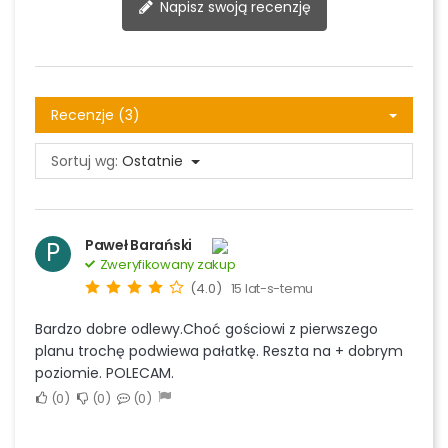
Napisz swoją recenzję
Recenzje (3)
Sortuj wg:
Ostatnie
Paweł Barański
P
Zweryfikowany zakup
(4.0)
15 lat-s-temu
Bardzo dobre odlewy.Choć gościowi z pierwszego
planu trochę podwiewa pałatkę. Reszta na + dobrym
poziomie. POLECAM.
0
0
0