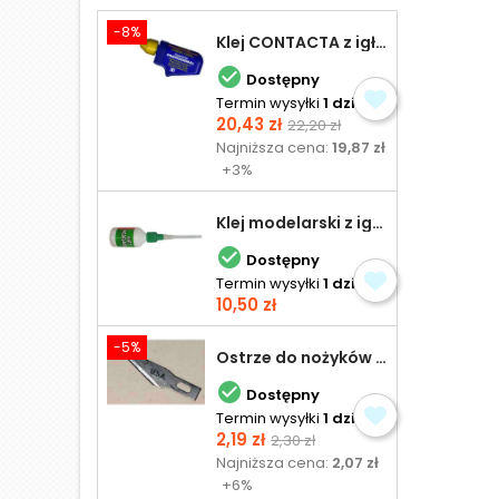
-8%
Klej CONTACTA z igłą do plastiku 25,0 g

Dostępny
Termin wysyłki
1 dzień
Cena
Cena
20,43 zł
22,20 zł
podstawowa
Najniższa cena:
19,87 zł
+3%
Klej modelarski z igłą 30 ml

Dostępny
Termin wysyłki
1 dzień
Cena
10,50 zł
-5%
Ostrze do nożyków Excel

Dostępny
Termin wysyłki
1 dzień
Cena
Cena
2,19 zł
2,30 zł
podstawowa
Najniższa cena:
2,07 zł
+6%