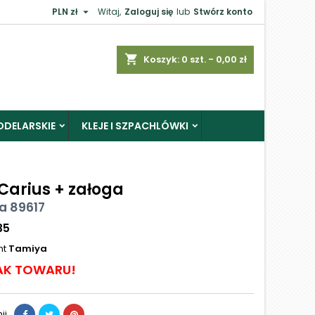

PLN zł
Witaj,
Zaloguj się
lub
Stwórz konto
shopping_cart
Koszyk:
0
szt. - 0,00 zł
ODELARSKIE
KLEJE I SZPACHLÓWKI
Carius + załoga
a 89617
35
nt
Tamiya
AK TOWARU!
ij