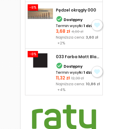
-8%
Pędzel okrągły 000

Dostępny
Termin wysyłki
1 dzień
Cena
Cena
3,68 zł
4,00 zł
podstawowa
Najniższa cena:
3,60 zł
+2%
-8%
033 Farba Matt Black - olejna

Dostępny
Termin wysyłki
1 dzień
Cena
Cena
11,32 zł
12,30 zł
podstawowa
Najniższa cena:
10,86 zł
+4%