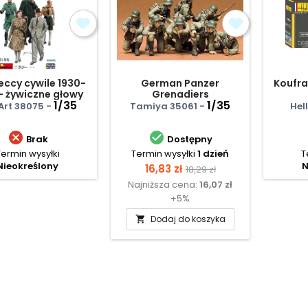
eccy cywile 1930-
German Panzer
Koufra
- żywiczne głowy
Grenadiers
1/35
1/35
Art 38075 -
Tamiya 35061 -
Hell


Brak
Dostępny
Termin wysyłki
Termin wysyłki
1 dzień
T
Nieokreślony
N
Cena
Cena
16,83 zł
18,29 zł
Najniższa cena:
16,07 zł
podstawowa
+5%
Dodaj do koszyka
