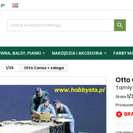
.pl

WNA, BALSY, PIANKI
NARZĘDZIA I AKCESORIA
FARBY M
1/35
Otto Carius + załoga
Otto 
Tamiy
1/
Skala
Produce
BR

Udostępn