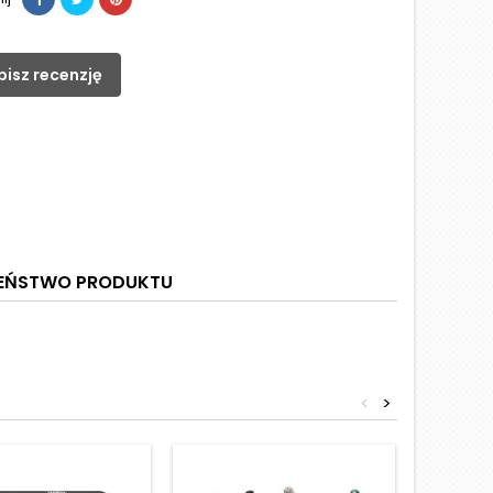
pisz recenzję
ZEŃSTWO PRODUKTU
<
>