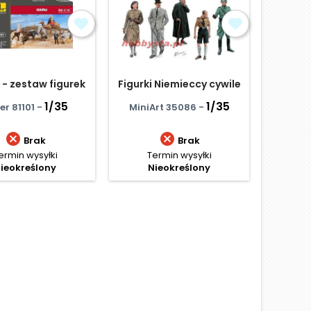
 - zestaw figurek
Figurki Niemieccy cywile
Fig
Comm
1/35
1/35
Bronco 
er 81101 -
MiniArt 35086 -


Brak
Brak
ermin wysyłki
Termin wysyłki
Te
ieokreślony
Nieokreślony
N