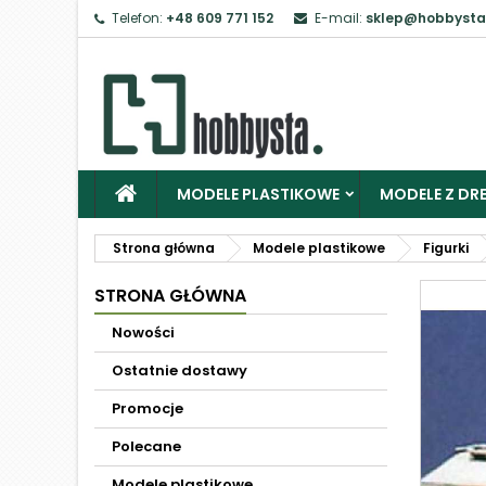
Telefon:
+48 609 771 152
E-mail:
sklep@hobbysta
MODELE PLASTIKOWE
MODELE Z DRE
Strona główna
Modele plastikowe
Figurki
STRONA GŁÓWNA
Nowości
Ostatnie dostawy
Promocje
Polecane
Modele plastikowe