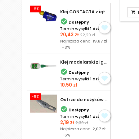
-8%
Klej CONTACTA z igłą do plastiku 25,0 g


Dostępny
Termin wysyłki
1 dzień
Cena
Cena
20,43 zł
22,20 zł
podstawowa
Najniższa cena:
19,87 zł
+3%
Klej modelarski z igłą 30 ml

Dostępny
Termin wysyłki
1 dzień
Cena
10,50 zł
-5%
Ostrze do nożyków Excel

Dostępny
Termin wysyłki
1 dzień
Cena
Cena
2,19 zł
2,30 zł
podstawowa
Najniższa cena:
2,07 zł
+6%