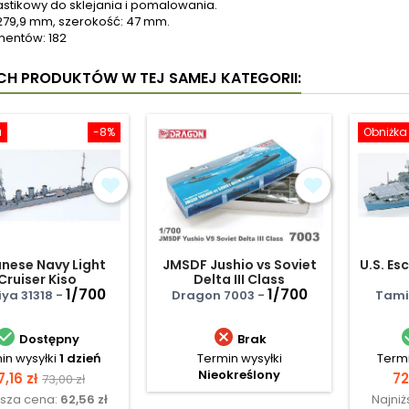
astikowy do sklejania i pomalowania.
279,9 mm, szerokość: 47 mm.
mentów: 182
YCH PRODUKTÓW W TEJ SAMEJ KATEGORII:
a
-8%
Obniżka
nese Navy Light
JMSDF Jushio vs Soviet
U.S. Es
Cruiser Kiso
Delta III Class
1/700
1/700
ya 31318 -
Dragon 7003 -
Tamiy


Dostępny
Brak
in wysyłki
1 dzień
Termin wysyłki
Termi
Nieokreślony
ena
Cena
C
7,16 zł
72
73,00 zł
ższa cena:
62,56 zł
Najni
podstawowa