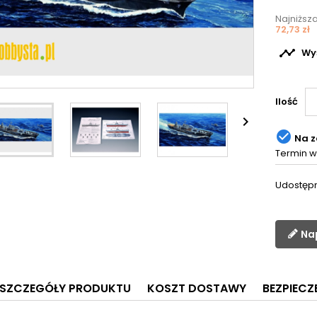
Najniższ
72,73 zł

Wyś
Ilość


Na 
Termin w
Udostępn
Na
SZCZEGÓŁY PRODUKTU
KOSZT DOSTAWY
BEZPIEC