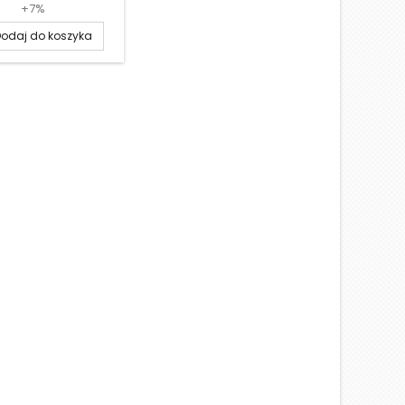
+7%
odaj do koszyka
D
