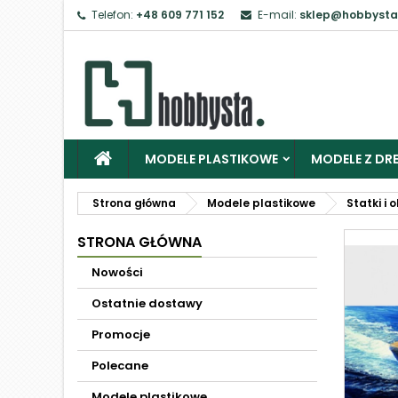
Telefon:
+48 609 771 152
E-mail:
sklep@hobbysta
MODELE PLASTIKOWE
MODELE Z DRE
Strona główna
Modele plastikowe
Statki i 
STRONA GŁÓWNA
Nowości
Ostatnie dostawy
Promocje
Polecane
Modele plastikowe