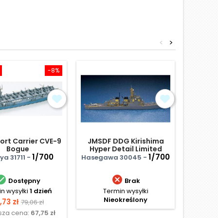
<
>
-8%
Obniżka
cort Carrier CVE-9
JMSDF DDG Kirishima
USS
Bogue
Hyper Detail Limited
ameryk
1/700
Edition
1/700
a 31711 -
Hasegawa 30045 -
Trumpet


Dostępny
Brak
n wysyłki
1 dzień
Termin wysyłki
Term
Nieokreślony
ena
Cena
Ce
,73 zł
113
79,06 zł
ższa cena:
67,75 zł
Najniż
podstawowa