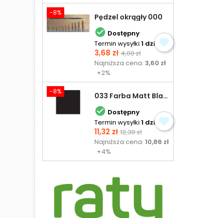
-8%
Pędzel okrągły 000

Dostępny
Termin wysyłki
1 dzień
Cena
Cena
3,68 zł
4,00 zł
podstawowa
Najniższa cena:
3,60 zł
+2%
-8%
033 Farba Matt Black - olejna

Dostępny
Termin wysyłki
1 dzień
Cena
Cena
11,32 zł
12,30 zł
podstawowa
Najniższa cena:
10,86 zł
+4%