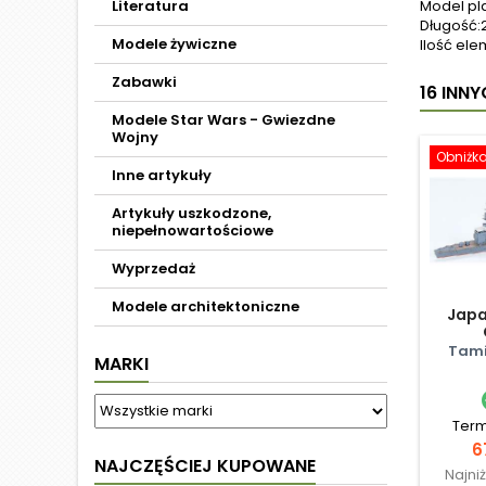
Literatura
Model pl
Długość:
Modele żywiczne
Ilość ele
Zabawki
16 INN
Modele Star Wars - Gwiezdne
Wojny
Obniżk
Inne artykuły
Artykuły uszkodzone,
niepełnowartościowe
Wyprzedaż
Modele architektoniczne
Japa
Tami
MARKI
Term
C
6
NAJCZĘŚCIEJ KUPOWANE
Najni