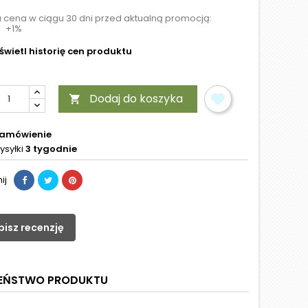
a cena w ciągu 30 dni przed aktualną promocją:
+1%
wietl historię cen produktu
Dodaj do koszyka

zamówienie
ysyłki
3 tygodnie
ij
pisz recenzję
ZEŃSTWO PRODUKTU