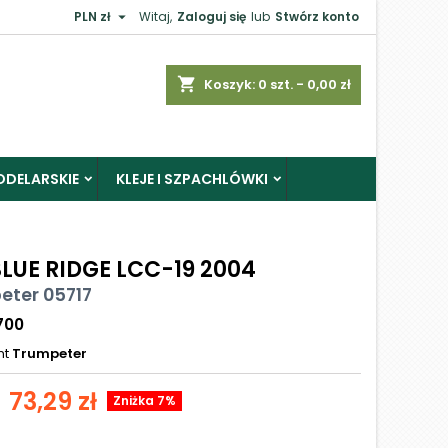

PLN zł
Witaj,
Zaloguj się
lub
Stwórz konto
shopping_cart
Koszyk:
0
szt. - 0,00 zł
ODELARSKIE
KLEJE I SZPACHLÓWKI
BLUE RIDGE LCC-19 2004
eter 05717
700
nt
Trumpeter
73,29 zł
Zniżka 7%