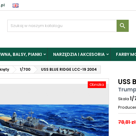
.pl

WNA, BALSY, PIANKI
NARZĘDZIA I AKCESORIA
FARBY M
okręty
1/700
USS BLUE RIDGE LCC-19 2004
USS 
Obniżka
Trump
1/
Skala
Produce
78,81 zł