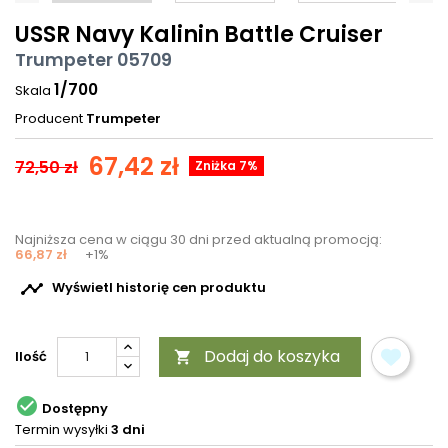
USSR Navy Kalinin Battle Cruiser
Trumpeter 05709
1/700
Skala
Producent
Trumpeter
67,42 zł
72,50 zł
Zniżka 7%
Najniższa cena w ciągu 30 dni przed aktualną promocją:
66,87 zł
+1%

Wyświetl historię cen produktu
Dodaj do koszyka
Ilość


Dostępny
Termin wysyłki
3 dni