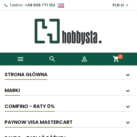

Telefon:
+48 609 771 152
PLN zł
0



shopping_cart
STRONA GŁÓWNA
MARKI
COMFINO - RATY 0%
PAYNOW VISA MASTERCART