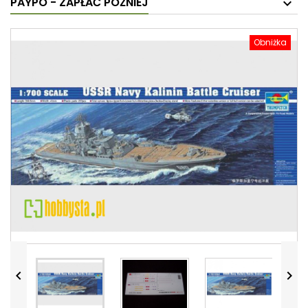
PAYPO - ZAPŁAĆ PÓŹNIEJ
Obniżka

