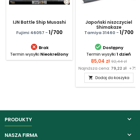
IJN Battle Ship Musashi
Japoński niszczyciel
Shimakaze
1/700
1/700
Fujimi 46057 -
Tamiya 31460 -


Brak
Dostępny
Termin wysyłki
Nieokreślony
Termin wysyłki
1 dzień
Cena
Cena
85,04 zł
92,44 zł
Najniższa cena:
79,22 zł
+7%
podstawow
Dodaj do koszyka


PRODUKTY

NASZA FIRMA