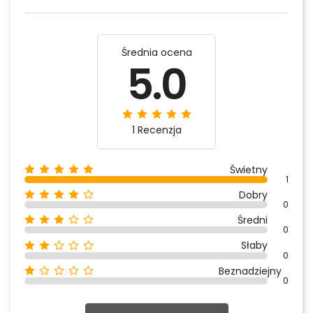
Średnia ocena
5.0
1 Recenzja
Świetny
1
Dobry
0
Średni
0
Słaby
0
Beznadziejny
0