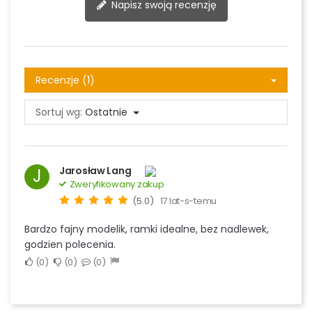
Napisz swoją recenzję
Recenzje (1)
Sortuj wg:
Ostatnie
Jarosław Lang
J
Zweryfikowany zakup
(5.0)
17 lat-s-temu
Bardzo fajny modelik, ramki idealne, bez nadlewek,
godzien polecenia.
0
0
0