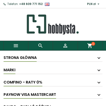

Telefon:
+48 609 771 152
PLN zł
0



shopping_cart
STRONA GŁÓWNA
MARKI
COMFINO - RATY 0%
PAYNOW VISA MASTERCART