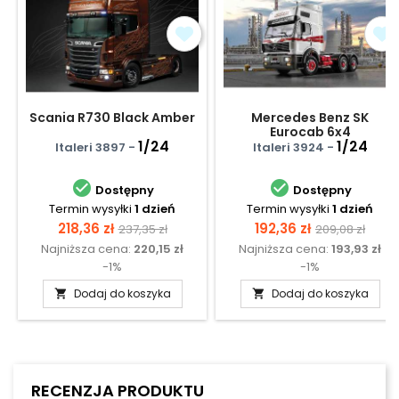
Scania R730 Black Amber
Mercedes Benz SK
Eurocab 6x4
1/24
1/24
Italeri 3897 -
Italeri 3924 -


Dostępny
Dostępny
Termin wysyłki
1 dzień
Termin wysyłki
1 dzień
Cena
Cena
Cena
Cena
218,36 zł
192,36 zł
237,35 zł
209,08 zł
Najniższa cena:
220,15 zł
Najniższa cena:
193,93 zł
podstawowa
podstawow
-1%
-1%
Dodaj do koszyka
Dodaj do koszyka


RECENZJA PRODUKTU