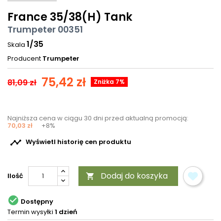
France 35/38(H) Tank
Trumpeter 00351
1/35
Skala
Producent
Trumpeter
75,42 zł
81,09 zł
Zniżka 7%
Najniższa cena w ciągu 30 dni przed aktualną promocją:
70,03 zł
+8%

Wyświetl historię cen produktu
Dodaj do koszyka
Ilość


Dostępny
Termin wysyłki
1 dzień