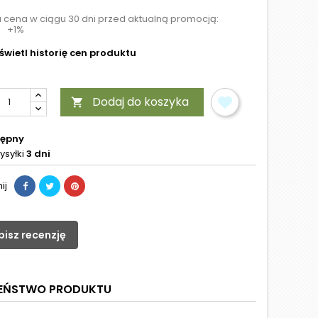
a cena w ciągu 30 dni przed aktualną promocją:
+1%
wietl historię cen produktu
Dodaj do koszyka

tępny
ysyłki
3 dni
ij
pisz recenzję
ZEŃSTWO PRODUKTU