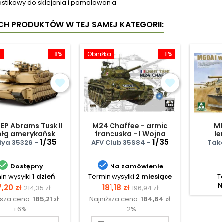
astikowy do sklejania i pomalowania
YCH PRODUKTÓW W TEJ SAMEJ KATEGORII:
a
-8%
Obniżka
-8%
EP Abrams Tusk II
M24 Chaffee - armia
M6
ołg amerykański
francuska - I Wojna
l
1/35
Indochińska
1/35
ya 35326 -
AFV Club 35S84 -
Tak


Dostępny
Na zamówienie
in wysyłki
1 dzień
Termin wysyłki
2 miesiące
T
N
na
Cena
Cena
Cena
7,20 zł
181,18 zł
214,35 zł
196,94 zł
ższa cena:
185,21 zł
Najniższa cena:
184,64 zł
podstawowa
podstawowa
+6%
-2%