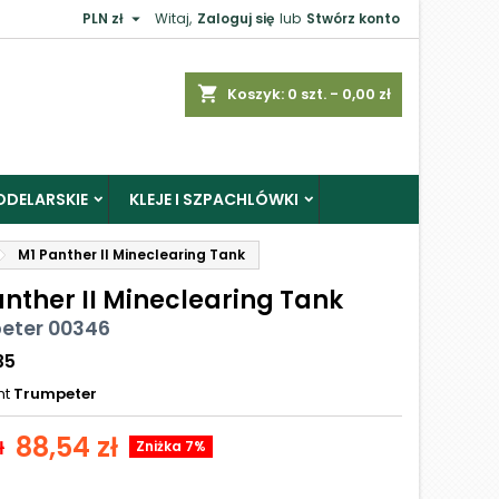

PLN zł
Witaj,
Zaloguj się
lub
Stwórz konto
shopping_cart
Koszyk:
0
szt. - 0,00 zł
ODELARSKIE
KLEJE I SZPACHLÓWKI
M1 Panther II Mineclearing Tank
anther II Mineclearing Tank
eter 00346
35
nt
Trumpeter
88,54 zł
ł
Zniżka 7%