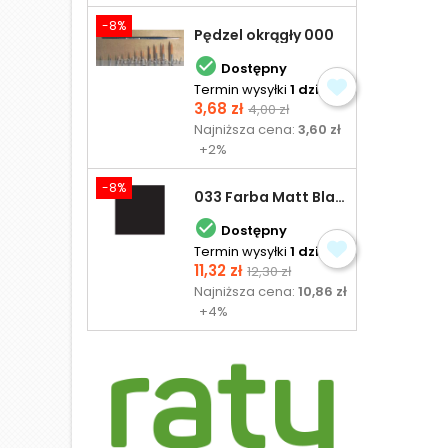
-8%
Pędzel okrągły 000

Dostępny
Termin wysyłki
1 dzień
Cena
Cena
3,68 zł
4,00 zł
podstawowa
Najniższa cena:
3,60 zł
+2%
-8%
033 Farba Matt Black - olejna

Dostępny
Termin wysyłki
1 dzień
Cena
Cena
11,32 zł
12,30 zł
podstawowa
Najniższa cena:
10,86 zł
+4%