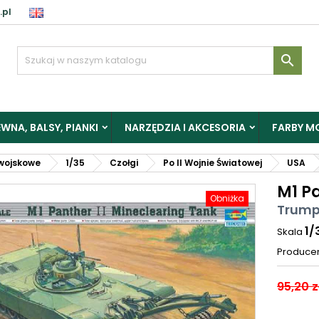
.pl

WNA, BALSY, PIANKI
NARZĘDZIA I AKCESORIA
FARBY M
wojskowe
1/35
Czołgi
Po II Wojnie Światowej
USA
M1 P
Obniżka
Trump
1/
Skala
Produce
95,20 z