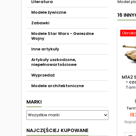
Literatura
Model pl
Modele żywiczne
16 INN
Zabawki
Obniżk
Modele Star Wars - Gwiezdne
Wojny
Inne artykuły
Artykuły uszkodzone,
niepełnowartościowe
Wyprzedaż
M1A2 S
- cz
Modele architektoniczne
Tami
MARKI
Term
Ce
19
Najni
NAJCZĘŚCIEJ KUPOWANE