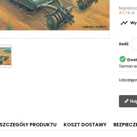
Najniższ
87,79 zł

Wyś
Ilość

Dos
Termin w
Udostępn
Na
SZCZEGÓŁY PRODUKTU
KOSZT DOSTAWY
BEZPIEC