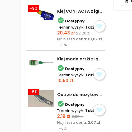

-8%
Klej CONTACTA z igłą do plastiku 25,0 g

Dostępny
Termin wysyłki
1 dzień
Cena
Cena
20,43 zł
22,20 zł
podstawowa
Najniższa cena:
19,87 zł
+3%
Klej modelarski z igłą 30 ml

Dostępny
Termin wysyłki
1 dzień
Cena
10,50 zł
-5%
Ostrze do nożyków Excel

Dostępny
Termin wysyłki
1 dzień
Cena
Cena
2,19 zł
2,30 zł
podstawowa
Najniższa cena:
2,07 zł
+6%