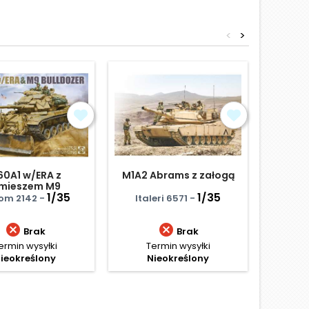
<
>
Obniżka
0A1 w/ERA z
M1A2 Abrams z załogą
T58 
emieszem M9
a
1/35
1/35
om 2142 -
Italeri 6571 -
Tako


Brak
Brak
ermin wysyłki
Termin wysyłki
Termi
ieokreślony
Nieokreślony
Ce
173
Najniż