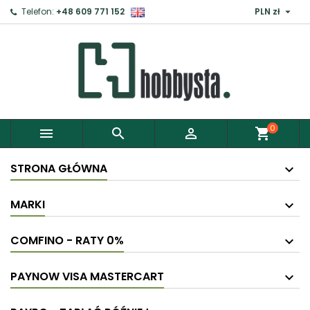

Telefon:
+48 609 771 152
PLN zł
0



shopping_cart
STRONA GŁÓWNA
MARKI
COMFINO - RATY 0%
PAYNOW VISA MASTERCART