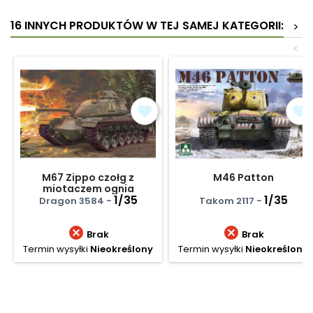
16 INNYCH PRODUKTÓW W TEJ SAMEJ KATEGORII:
>
<
M67 Zippo czołg z
M46 Patton
miotaczem ognia
1/35
1/35
Dragon 3584 -
Takom 2117 -


Brak
Brak
Termin wysyłki
Nieokreślony
Termin wysyłki
Nieokreślony