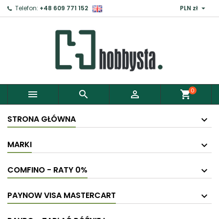

Telefon:
+48 609 771 152
PLN zł
0



shopping_cart
STRONA GŁÓWNA
MARKI
COMFINO - RATY 0%
PAYNOW VISA MASTERCART