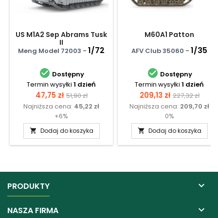
US M1A2 Sep Abrams Tusk
M60A1 Patton
II
1/72
1/35
Meng Model 72003 -
AFV Club 35060 -


Dostępny
Dostępny
Termin wysyłki
1 dzień
Termin wysyłki
1 dzień
Cena
Cena
Cena
Cena
47,75 zł
209,13 zł
51,90 zł
227,32 zł
Najniższa cena:
45,22 zł
Najniższa cena:
209,70 zł
podstawowa
podstawow
+6%
0%
Dodaj do koszyka
Dodaj do koszyka



PRODUKTY

NASZA FIRMA