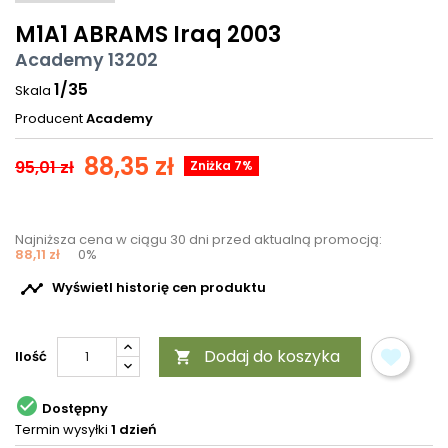
M1A1 ABRAMS Iraq 2003
Academy 13202
1/35
Skala
Producent
Academy
88,35 zł
95,01 zł
Zniżka 7%
Najniższa cena w ciągu 30 dni przed aktualną promocją:
88,11 zł
0%

Wyświetl historię cen produktu
Dodaj do koszyka
Ilość


Dostępny
Termin wysyłki
1 dzień