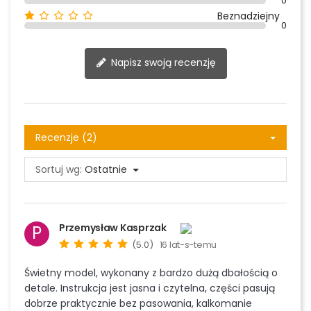
0
Beznadziejny
0
Napisz swoją recenzję
Recenzje (2)
Sortuj wg:
Ostatnie
Przemysław Kasprzak
P
(5.0)
16 lat-s-temu
Świetny model, wykonany z bardzo dużą dbałością o
detale. Instrukcja jest jasna i czytelna, części pasują
dobrze praktycznie bez pasowania, kalkomanie