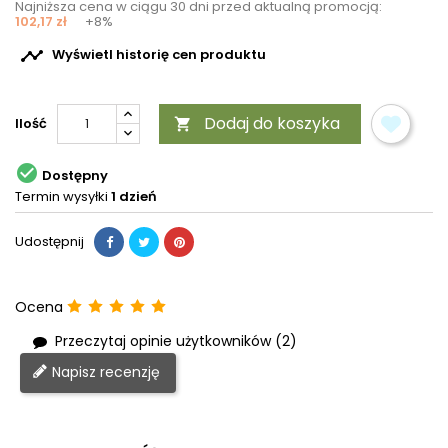
Najniższa cena w ciągu 30 dni przed aktualną promocją:
102,17 zł
+8%

Wyświetl historię cen produktu
Dodaj do koszyka
Ilość


Dostępny
Termin wysyłki
1 dzień
Udostępnij
Ocena
Przeczytaj opinie użytkowników (2)
Napisz recenzję