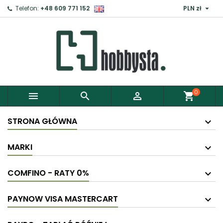

Telefon:
+48 609 771 152
PLN zł
0



shopping_cart
STRONA GŁÓWNA
MARKI
COMFINO - RATY 0%
PAYNOW VISA MASTERCART