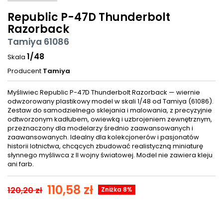
Republic P-47D Thunderbolt
Razorback
Tamiya 61086
1/48
Skala
Producent
Tamiya
Myśliwiec Republic P-47D Thunderbolt Razorback — wiernie
odwzorowany plastikowy model w skali 1/48 od Tamiya (61086).
Zestaw do samodzielnego sklejania i malowania, z precyzyjnie
odtworzonym kadłubem, owiewką i uzbrojeniem zewnętrznym,
przeznaczony dla modelarzy średnio zaawansowanych i
zaawansowanych. Idealny dla kolekcjonerów i pasjonatów
historii lotnictwa, chcących zbudować realistyczną miniaturę
słynnego myśliwca z II wojny światowej. Model nie zawiera kleju
ani farb.
110,58 zł
120,20 zł
Zniżka 8%