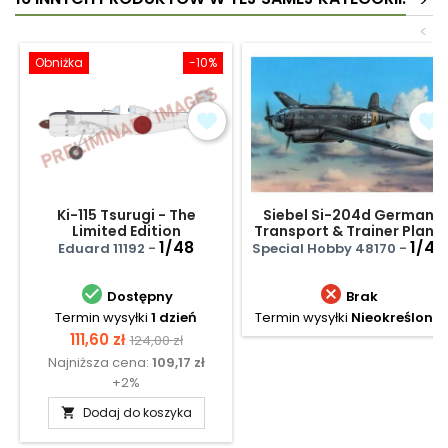
>
<
Obniżka
-10%
Ki-115 Tsurugi - The
Siebel Si-204d German
Limited Edition
Transport & Trainer Plane
1/48
1/48
Eduard 11192 -
Special Hobby 48170 -


Dostępny
Brak
Termin wysyłki
1 dzień
Termin wysyłki
Nieokreślony
Cena
Cena
111,60 zł
124,00 zł
Najniższa cena:
109,17 zł
podstawowa
+2%
Dodaj do koszyka
