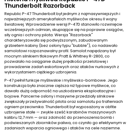
Thunderbolt Razorback
Republic P-47 Thunderbolt był jednym z najmasywniejszych i
najważniejszych amerykańskich myśliwców okresu II wojny
światowej. Wprowadzenie wersji P-47D stanowiło rozwinięcie
wcześniejszych odmian, skupiające się na poprawie osiągów,
siły ognia i ochrony pilota. Wersja "Razorback"
charakteryzowała się podwyższonym, zabudowanym
grzbietem kabiny (bez osłony typu "bubble"), co nadawało
samolotowi rozpoznawalny profil. Samolot napędzany był
mocnym silnikiem tłokowym Pratt & Whitney R-2800, co
pozwalało na osiąganie dużej prędkości przelotowej i
prowadzenie zadań eskortowych oraz ataków nurkowych z
wykorzystaniem ciężkiego uzbrojenia.
P-47 pełnił funkcje myśliwskie i myśliwsko-bombowe. Jego
konstrukcja była znacznie cięższa niż typowe myśliwce, co
dawało dużą odporność na uszkodzenia eksploatacyjne i
bojowe. Pancerne osłony i masywne przedziały silnikowe
zwiększały przeżywalność pilota oraz samolotu po trafieniach
ogniem przeciwnika. Thunderbolt był wyposażony w obfite
uzbrojenie stałe — zwykle sześć karabinów maszynowych
kalibru 12,7 mm — oraz zdolność do przenoszenia bomb i
podwieszanych zbiorników paliwa, co czyniło go efektywnym w
zadaniach wsparcia ogniowego i ataków na cele naziemne.