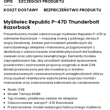
OPIS
SZCZEGÓŁY PRODUKTU
KOSZT DOSTAWY
BEZPIECZEŃSTWO PRODUKTU
Myśliwiec Republic P-47D Thunderbolt
Razorback
Prezentowany model odwzorowuje myśliwiec Republic P-47D w
odmianie Razorback — maszynę znaną z późnego okresu II
wojny światowej. Zestaw jest modelem plastikowym do
samodzielnego sklejania i malowania, przygotowanym z
dbałością o odwzorowanie charakterystycznych linii kadłuba,
owiewki oraz uzbrojenia zewnętrznego. Elementy modelu
zaprojektowano tak, aby umożliwić dokładne spasowanie
powierzchni i zachowanie proporcji oryginału w skali 1/48.
Model przeznaczony jest dla modelarzy o średnio
zaawansowanych i zaawansowanych umiejętnościach, którzy
chcą uzyskać realistyczne wykończenie poprzez montaż i
malowanie oraz zastosowanie kalkomanii do oznakowania.
Skala: 1/48
Model: Tamiya 61086
Typ modelu: plastikowy zestaw do sklejania
Odwzorowanie: wersja P-47D Razorback
Przeznaczenie: model redukcyjny historycznego myśliwca