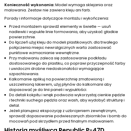
Konieczność wykonania:
Model wymaga sklejania oraz
malowania. Zestaw nie zawiera kleju ani farb.
Porady i informacje dotyczące montażu i wykończenia:
Przed montażem sprawdź elementy w świetle — usuń
nadlewki i wypukłe linie formowania, aby uzyskać gładkie
powierzchnie.
Do łączeń użyj kleju do modeli plastikowych; dla trwałego
połączenia miejsc newralgicznych warto zastosować
punktowe wzmacnianie wewnętrzne.
Przy malowaniu zaleca się zastosowanie podkładu
dostosowanego do plastiku, co poprawi przyczepność farby
i uwidoczni drobne niedoskonałości wymagające
szpachlowania.
Kalkomanie aplikuj na powierzchnię zmatowioną i
uszczelnioną lakierem, użyj płynów do kalkomanii aby
dopasować je do linii paneli i wypukłości.
Do detali kokpitu i wnęk podwozia wykorzystaj cienkie pędzle
i techniki suchego pędzla oraz wash, aby wydobyć strukturę i
detal.
Jeżeli planujesz ekspozycję z uzbrojeniem zewnętrznym,
sprawdź dopasowanie podwieszanych zbiorników i bomb do
mocowań pod skrzydłem przed finalnym malowaniem.
Historia myśliwca Republic P-47D