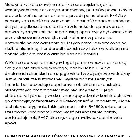
Maszyna zyskała sławę na teatrze europejskim, gdzie
wykonywała misje eskorty bombowców, patrolów powietrznych
oraz uderzeń na cele naziemne przed i po nalotach. P-47 był
ceniony za łatwość prowadzenia i stabilność podczas lotów na
dużych prędkościach, a także za zdolność do operowania z
prowizorycznych lotnisk. Jego zasięg operacyjny był zwiększany
przez stosowanie zewnętrznych zbiorników paliwa, co
pozwalało na prowadzenie dłuższych patroli eskortowych. W
służbie alianckiej Thunderbolt uczestniczył także w walkach na
froncie włoskim oraz w działaniach na Pacyfiku.
W Polsce po wojnie maszyny tego typu nie weszły na szeroką
skalę do lotnictwa wojskowego, jednak udział P-47 w
działaniach alianckich oraz jego wkład w zwycięstwo widoczny
jest w literaturze historycznej i wystawach muzealnych.
Thunderbolt pozostaje popularnym obiektem rekonstrukcji
historycznych oraz modelarstwa redukcyjnego — jego
charakterystyczna sylwetka i znaczący udział w konfliktach czyni
go atrakcyjnym tematem dla kolekcjonerów i modelarzy. Dane
techniczne oryginału, takie jak moc silnika R-2800, uzbrojenie
sześcioma karabinami i możliwość przenoszenia bomb,
podkreślają rolę P-47 jako ciężkiego myśliwca-bombowca
epoki.
16 INNYCH PRODUKTÓW W TEJ SAMEJ KATEGORII: