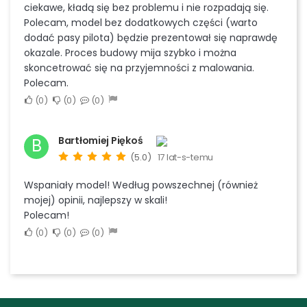
ciekawe, kładą się bez problemu i nie rozpadają się.
Polecam, model bez dodatkowych części (warto
dodać pasy pilota) będzie prezentował się naprawdę
okazale. Proces budowy mija szybko i można
skoncetrować się na przyjemności z malowania.
Polecam.
0
0
0
Bartłomiej Piękoś
B
(5.0)
17 lat-s-temu
Wspaniały model! Według powszechnej (również
mojej) opinii, najlepszy w skali!
Polecam!
0
0
0