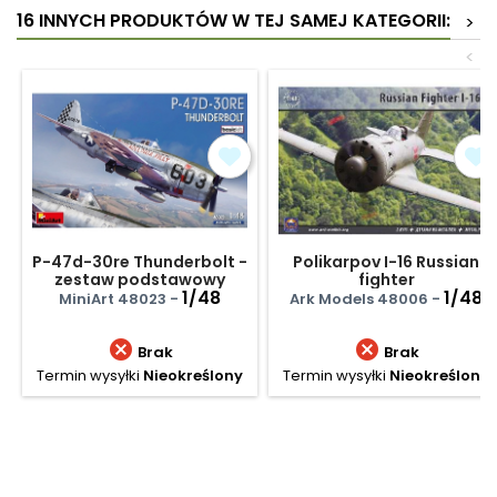
16 INNYCH PRODUKTÓW W TEJ SAMEJ KATEGORII:
>
<
P-47d-30re Thunderbolt -
Polikarpov I-16 Russian
zestaw podstawowy
fighter
1/48
1/48
MiniArt 48023 -
Ark Models 48006 -


Brak
Brak
Termin wysyłki
Nieokreślony
Termin wysyłki
Nieokreślony