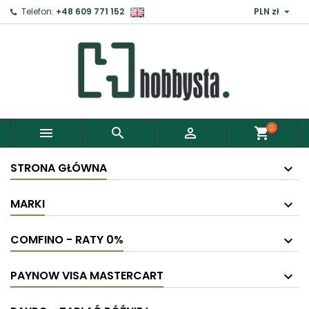

Telefon:
+48 609 771 152
PLN zł
0



shopping_cart
STRONA GŁÓWNA
MARKI
COMFINO - RATY 0%
PAYNOW VISA MASTERCART