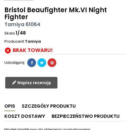
Bristol Beaufighter Mk.VI Night
Fighter
Tamiya 61064
1/48
Skala
Producent
Tamiya
BRAK TOWARU!

Udostępnij
Napisz recenzję
OPIS
SZCZEGÓŁY PRODUKTU
KOSZT DOSTAWY
BEZPIECZEŃSTWO PRODUKTU
Model plastikowy do sklejania i pomalowania.