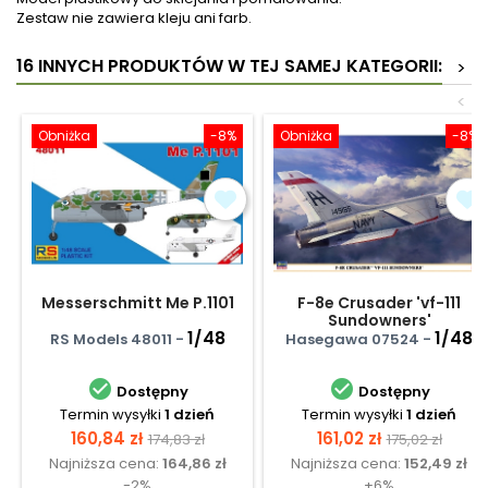
Zestaw nie zawiera kleju ani farb.
16 INNYCH PRODUKTÓW W TEJ SAMEJ KATEGORII:
>
<
Obniżka
-8%
Obniżka
-8%
Messerschmitt Me P.1101
F-8e Crusader 'vf-111
Sundowners'
1/48
1/48
RS Models 48011 -
Hasegawa 07524 -


Dostępny
Dostępny
Termin wysyłki
1 dzień
Termin wysyłki
1 dzień
Cena
Cena
Cena
Cena
160,84 zł
161,02 zł
174,83 zł
175,02 zł
Najniższa cena:
164,86 zł
Najniższa cena:
152,49 zł
podstawowa
podstawow
-2%
+6%