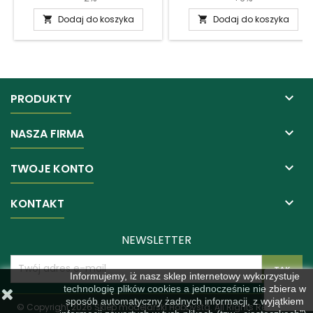
Dodaj do koszyka
Dodaj do koszyka



PRODUKTY

NASZA FIRMA

TWOJE KONTO

KONTAKT
NEWSLETTER
Informujemy, iż nasz sklep internetowy wykorzystuje
technologię plików cookies a jednocześnie nie zbiera w
sposób automatyczny żadnych informacji, z wyjątkiem
© Copyright 2026 Sklep modelarski Hobbysta. All Rights Reserved.