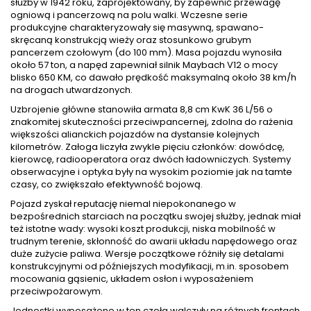
służby w 1942 roku, zaprojektowany, by zapewnić przewagę
ogniową i pancerzową na polu walki. Wczesne serie
produkcyjne charakteryzowały się masywną, spawano-
skręcaną konstrukcją wieży oraz stosunkowo grubym
pancerzem czołowym (do 100 mm). Masa pojazdu wynosiła
około 57 ton, a napęd zapewniał silnik Maybach V12 o mocy
blisko 650 KM, co dawało prędkość maksymalną około 38 km/h
na drogach utwardzonych.
Uzbrojenie główne stanowiła armata 8,8 cm KwK 36 L/56 o
znakomitej skuteczności przeciwpancernej, zdolna do rażenia
większości alianckich pojazdów na dystansie kolejnych
kilometrów. Załoga liczyła zwykle pięciu członków: dowódcę,
kierowcę, radiooperatora oraz dwóch ładowniczych. Systemy
obserwacyjne i optyka były na wysokim poziomie jak na tamte
czasy, co zwiększało efektywność bojową.
Pojazd zyskał reputację niemal niepokonanego w
bezpośrednich starciach na początku swojej służby, jednak miał
też istotne wady: wysoki koszt produkcji, niska mobilność w
trudnym terenie, skłonność do awarii układu napędowego oraz
duże zużycie paliwa. Wersje początkowe różniły się detalami
konstrukcyjnymi od późniejszych modyfikacji, m.in. sposobem
mocowania gąsienic, układem osłon i wyposażeniem
przeciwpożarowym.
Jednostki wyposażone w ten czołg walczyły na różnych frontach