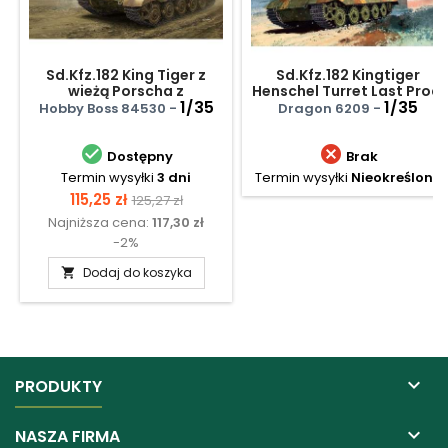
Sd.Kfz.182 King Tiger z
Sd.Kfz.182 Kingtiger
wieżą Porscha z
Henschel Turret Last Prod.
zimmeritem
1/35
w/Transp. Track
1/35
Hobby Boss 84530 -
Dragon 6209 -


Dostępny
Brak
Termin wysyłki
3 dni
Termin wysyłki
Nieokreślony
Cena
Cena
115,25 zł
125,27 zł
Najniższa cena:
117,30 zł
podstawowa
-2%
Dodaj do koszyka


PRODUKTY

NASZA FIRMA