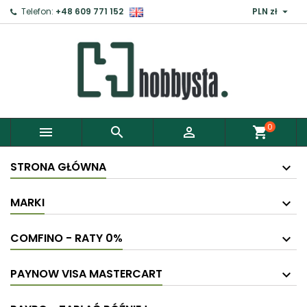

Telefon:
+48 609 771 152
PLN zł
0



shopping_cart
STRONA GŁÓWNA
MARKI
COMFINO - RATY 0%
PAYNOW VISA MASTERCART