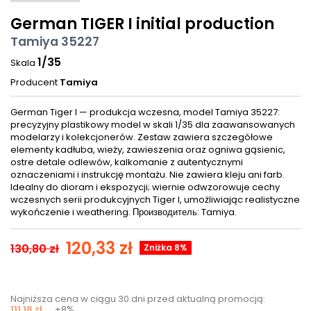
German TIGER I initial production
Tamiya 35227
1/35
Skala
Producent
Tamiya
German Tiger I — produkcja wczesna, model Tamiya 35227:
precyzyjny plastikowy model w skali 1/35 dla zaawansowanych
modelarzy i kolekcjonerów. Zestaw zawiera szczegółowe
elementy kadłuba, wieży, zawieszenia oraz ogniwa gąsienic,
ostre detale odlewów, kalkomanie z autentycznymi
oznaczeniami i instrukcję montażu. Nie zawiera kleju ani farb.
Idealny do dioram i ekspozycji; wiernie odwzorowuje cechy
wczesnych serii produkcyjnych Tiger I, umożliwiając realistyczne
wykończenie i weathering. Производитель: Tamiya.
120,33 zł
130,80 zł
Zniżka 8%
Najniższa cena w ciągu 30 dni przed aktualną promocją:
111,18 zł
+8%