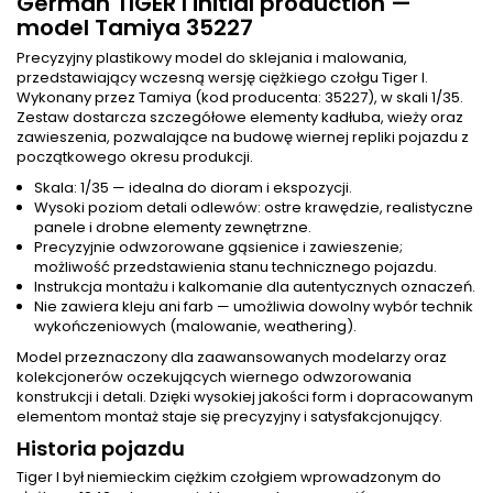
German TIGER I initial production —
model Tamiya 35227
Precyzyjny plastikowy model do sklejania i malowania,
przedstawiający wczesną wersję ciężkiego czołgu Tiger I.
Wykonany przez Tamiya (kod producenta: 35227), w skali 1/35.
Zestaw dostarcza szczegółowe elementy kadłuba, wieży oraz
zawieszenia, pozwalające na budowę wiernej repliki pojazdu z
początkowego okresu produkcji.
Skala: 1/35 — idealna do dioram i ekspozycji.
Wysoki poziom detali odlewów: ostre krawędzie, realistyczne
panele i drobne elementy zewnętrzne.
Precyzyjnie odwzorowane gąsienice i zawieszenie;
możliwość przedstawienia stanu technicznego pojazdu.
Instrukcja montażu i kalkomanie dla autentycznych oznaczeń.
Nie zawiera kleju ani farb — umożliwia dowolny wybór technik
wykończeniowych (malowanie, weathering).
Model przeznaczony dla zaawansowanych modelarzy oraz
kolekcjonerów oczekujących wiernego odwzorowania
konstrukcji i detali. Dzięki wysokiej jakości form i dopracowanym
elementom montaż staje się precyzyjny i satysfakcjonujący.
Historia pojazdu
Tiger I był niemieckim ciężkim czołgiem wprowadzonym do