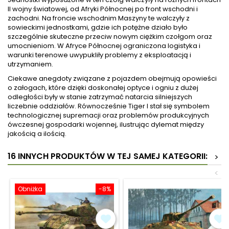
II wojny światowej, od Afryki Północnej po front wschodni i
zachodni. Na froncie wschodnim Maszyny te walczyły z
sowieckimi jednostkami, gdzie ich potężne działo było
szczególnie skuteczne przeciw nowym ciężkim czołgom oraz
umocnieniom. W Afryce Północnej ograniczona logistyka i
warunki terenowe uwypukliły problemy z eksploatacją i
utrzymaniem.
Ciekawe anegdoty związane z pojazdem obejmują opowieści
o załogach, które dzięki doskonałej optyce i ogniu z dużej
odległości były w stanie zatrzymać natarcia silniejszych
liczebnie oddziałów. Równocześnie Tiger I stał się symbolem
technologicznej supremacji oraz problemów produkcyjnych
ówczesnej gospodarki wojennej, ilustrując dylemat między
jakością a ilością.
16 INNYCH PRODUKTÓW W TEJ SAMEJ KATEGORII:
>
<
Obniżka
-8%