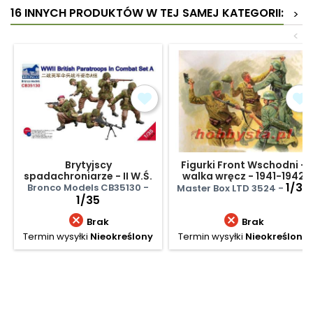
16 INNYCH PRODUKTÓW W TEJ SAMEJ KATEGORII:
>
<
Brytyjscy
Figurki Front Wschodni -
spadachroniarze - II W.Ś.
walka wręcz - 1941-1942
- zestaw A
1/35
Bronco Models CB35130 -
Master Box LTD 3524 -
1/35


Brak
Brak
Termin wysyłki
Nieokreślony
Termin wysyłki
Nieokreślony