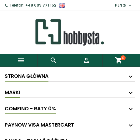

Telefon:
+48 609 771 152
PLN zł
0



shopping_cart
STRONA GŁÓWNA
MARKI
COMFINO - RATY 0%
PAYNOW VISA MASTERCART