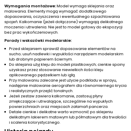
Wymagania montażowe:
Model wymaga sklejania oraz
malowania. Elementy mogą wymagać dodatkowego
dopasowania, oczyszczenia i ewentualnego szpachlowania
spojeń. Kalkomanie (jeżeli dołączone) wymagają delikatnego
moczenia i utrwalenia. Nie jest to model gotowy do ekspozycji
bez prac wykończeniowych.
Porady i wskazówki modelarskie:
Przed sklejaniem sprawdź dopasowanie elementów na
sucho; usuń nadlewki i wypukłości narzędziem modelarskim
lub drobnym papierem ściernym.
Do sklejania użyj kleju do modeli plastikowych; cienkie spoiny
uzyskasz przez stosowanie niewielkich ilości kleju
aplikowanego pędzelkiem lub igłą.
Przy malowaniu zalecane jest użycie podkładu w sprayu,
następnie malowanie aerografem dla równomiernego krycia
i realistycznych przejść tonalnych.
Jeżeli zestaw zawiera kalkomanie, zastosuj płyny
zmiękczające i utrwalające, szczególnie na wypukłych
powierzchniach oraz miejscach załamań pancerza.
Detale cienkie i delikatne warto wzmocnić po sklejeniu
delikatnym lakierem matowym lub półmatowym dla trwałości
i scalenia kolorystycznego.