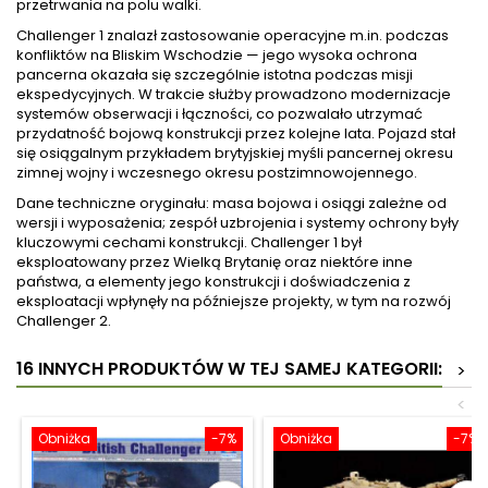
przetrwania na polu walki.
Challenger 1 znalazł zastosowanie operacyjne m.in. podczas
konfliktów na Bliskim Wschodzie — jego wysoka ochrona
pancerna okazała się szczególnie istotna podczas misji
ekspedycyjnych. W trakcie służby prowadzono modernizacje
systemów obserwacji i łączności, co pozwalało utrzymać
przydatność bojową konstrukcji przez kolejne lata. Pojazd stał
się osiągalnym przykładem brytyjskiej myśli pancernej okresu
zimnej wojny i wczesnego okresu postzimnowojennego.
Dane techniczne oryginału: masa bojowa i osiągi zależne od
wersji i wyposażenia; zespół uzbrojenia i systemy ochrony były
kluczowymi cechami konstrukcji. Challenger 1 był
eksploatowany przez Wielką Brytanię oraz niektóre inne
państwa, a elementy jego konstrukcji i doświadczenia z
eksploatacji wpłynęły na późniejsze projekty, w tym na rozwój
Challenger 2.
16 INNYCH PRODUKTÓW W TEJ SAMEJ KATEGORII:
>
<
Obniżka
-7%
Obniżka
-7%