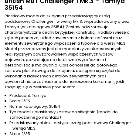
British MBT Challenger 1 Mk.3 – Tamiya
35154
Plastikowy model do sklejania przedstawiający czołg
podstawowy Challenger 1 w wersji Mk.3, wyprodukowany przez
Tamiya (nr katalogowy 35154). Zestaw odwzorowuje
charakterystyczne cechy brytyjskiej konstrukcji: kadłub i wieżę o
kątach pancerza, układ zawieszenia z kołami nośnymi oraz
elementy zewnętrznego wyposażenia typowe dla wersji Mk.3.
Model przeznaczony jest dla modelarzy zainteresowanych
realistycznym odwzorowaniem współczesnych wozów
bojowych, pozwalając na detaliczne wykończenie i
personalizację malowania. Opis odnosi się do gotowego
zestawu plastikowego do sklejania; dostępne są części do
wykonania klasycznych detalów zewnętrznych oraz
powierzchnie przeznaczone do nanoszenia kalkomanii, jeśli
znajdują się w zestawie producenta.
Producent: Tamiya
Skala: 1/35
Numer katalogowy: 35154
Typ modelu: plastikowy zestaw do sklejania (model do
samodzielnego montażu)
Przedstawiany obiekt: brytyjski czołg podstawowy Challenger
1, wersja Mk.3
Skala: 1/35