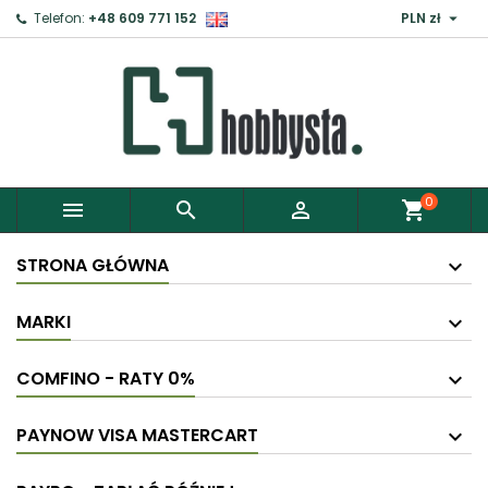

Telefon:
+48 609 771 152
PLN zł
0



shopping_cart
STRONA GŁÓWNA
MARKI
COMFINO - RATY 0%
PAYNOW VISA MASTERCART