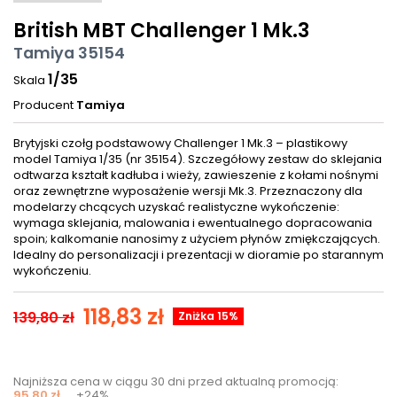
British MBT Challenger 1 Mk.3
Tamiya 35154
1/35
Skala
Producent
Tamiya
Brytyjski czołg podstawowy Challenger 1 Mk.3 – plastikowy
model Tamiya 1/35 (nr 35154). Szczegółowy zestaw do sklejania
odtwarza kształt kadłuba i wieży, zawieszenie z kołami nośnymi
oraz zewnętrzne wyposażenie wersji Mk.3. Przeznaczony dla
modelarzy chcących uzyskać realistyczne wykończenie:
wymaga sklejania, malowania i ewentualnego dopracowania
spoin; kalkomanie nanosimy z użyciem płynów zmiękczających.
Idealny do personalizacji i prezentacji w dioramie po starannym
wykończeniu.
118,83 zł
139,80 zł
Zniżka 15%
Najniższa cena w ciągu 30 dni przed aktualną promocją:
95,80 zł
+24%