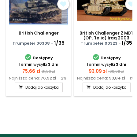
British Challenger
British Challenger 2 MBT
(OP. Telic) Iraq 2003
1/35
1/35
Trumpeter 00308 -
Trumpeter 00323 -


Dostępny
Dostępny
Termin wysyłki
3 dni
Termin wysyłki
3 dni
Cena
Cena
Cena
Cena
75,66 zł
93,09 zł
81,36 zł
100,09 zł
Najniższa cena:
76,92 zł
-2%
Najniższa cena:
93,84 zł
-1%
podstawowa
podstawow
Dodaj do koszyka
Dodaj do koszyka

