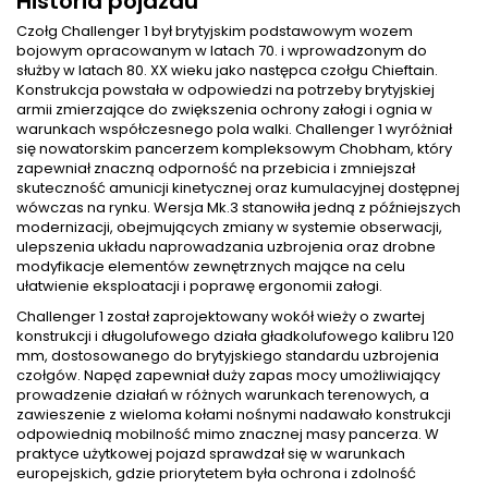
Historia pojazdu
Czołg Challenger 1 był brytyjskim podstawowym wozem
bojowym opracowanym w latach 70. i wprowadzonym do
służby w latach 80. XX wieku jako następca czołgu Chieftain.
Konstrukcja powstała w odpowiedzi na potrzeby brytyjskiej
armii zmierzające do zwiększenia ochrony załogi i ognia w
warunkach współczesnego pola walki. Challenger 1 wyróżniał
się nowatorskim pancerzem kompleksowym Chobham, który
zapewniał znaczną odporność na przebicia i zmniejszał
skuteczność amunicji kinetycznej oraz kumulacyjnej dostępnej
wówczas na rynku. Wersja Mk.3 stanowiła jedną z późniejszych
modernizacji, obejmujących zmiany w systemie obserwacji,
ulepszenia układu naprowadzania uzbrojenia oraz drobne
modyfikacje elementów zewnętrznych mające na celu
ułatwienie eksploatacji i poprawę ergonomii załogi.
Challenger 1 został zaprojektowany wokół wieży o zwartej
konstrukcji i długolufowego działa gładkolufowego kalibru 120
mm, dostosowanego do brytyjskiego standardu uzbrojenia
czołgów. Napęd zapewniał duży zapas mocy umożliwiający
prowadzenie działań w różnych warunkach terenowych, a
zawieszenie z wieloma kołami nośnymi nadawało konstrukcji
odpowiednią mobilność mimo znacznej masy pancerza. W
praktyce użytkowej pojazd sprawdzał się w warunkach
europejskich, gdzie priorytetem była ochrona i zdolność