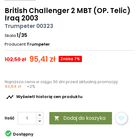
British Challenger 2 MBT (OP. Telic)
Iraq 2003
Trumpeter 00323
1/35
Skala
Producent
Trumpeter
95,41 zł
102,59 zł
Zniżka 7%
Najniższa cena w ciągu 30 dni przed aktualną promocją:
93,84 zł
+2%

Wyświetl historię cen produktu
Dodaj do koszyka
Ilość


Dostępny