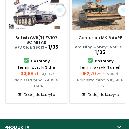
British CVR(T) FV107
Centurion MK.5 AVRE
SCIMITAR
1/35
Amusing Hobby 35A035 -
AFV Club 35013 -
1/35


Dostępny
Dostępny
Termin wysyłki
3 dni
Termin wysyłki
1 dzień
Cena
Cena
Cena
Cena
104,88 zł
192,70 zł
114,00 zł
205,00 zł
Najniższa cena:
24,19 zł
Najniższa cena:
210,56 zł
podstawowa
podstawow
+334%
-8%
Dodaj do koszyka
Dodaj do koszyka



PRODUKTY