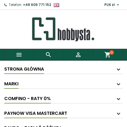

Telefon:
+48 609 771 152
PLN zł
0



shopping_cart
STRONA GŁÓWNA
MARKI
COMFINO - RATY 0%
PAYNOW VISA MASTERCART