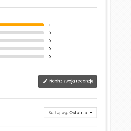
1
0
0
0
0
Napisz swoją recenzję
Sortuj wg:
Ostatnie