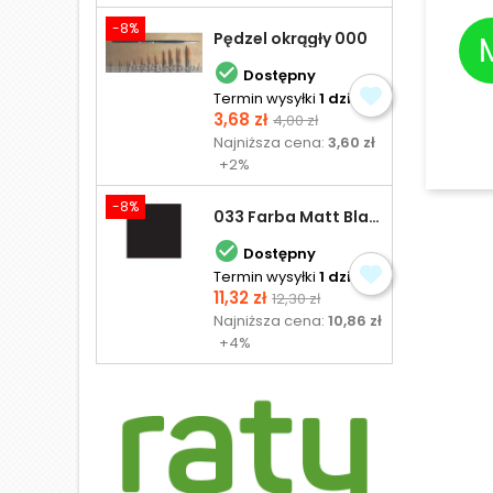
-8%
Pędzel okrągły 000

Dostępny
Termin wysyłki
1 dzień
Cena
Cena
3,68 zł
4,00 zł
podstawowa
Najniższa cena:
3,60 zł
+2%
-8%
033 Farba Matt Black - olejna

Dostępny
Termin wysyłki
1 dzień
Cena
Cena
11,32 zł
12,30 zł
podstawowa
Najniższa cena:
10,86 zł
+4%