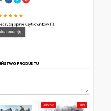
eczytaj opinie użytkowników (1)
isz recenzję
ZEŃSTWO PRODUKTU
<
>
Obniżka
-10%