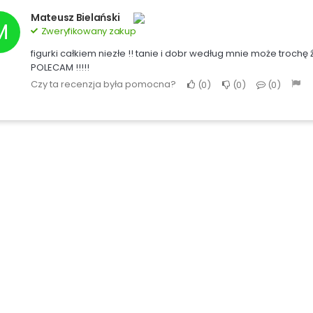
Mateusz Bielański
M
Zweryfikowany zakup
figurki całkiem niezłe !! tanie i dobr według mnie może troch
POLECAM !!!!!
Czy ta recenzja była pomocna?
0
0
0