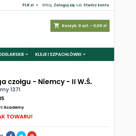

PLN zł
Witaj,
Zaloguj się
lub
Stwórz konto
shopping_cart
Koszyk:
0
szt. - 0,00 zł
ODELARSKIE
KLEJE I SZPACHLÓWKI
a czołgu - Niemcy - II W.Ś.
my 1371
35
nt
Academy
AK TOWARU!
ij