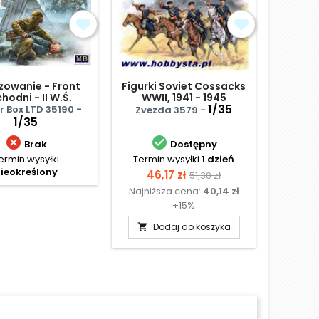
żowanie - Front
Figurki Soviet Cossacks
Russia
hodni - II W.Ś.
WWII, 1941 - 1945
Series,
1/35
Of Kha
r Box LTD 35190 -
Master
Zvezda 3579 -
1/35


Brak
Dostępny
ermin wysyłki
Termin wysyłki
1 dzień
Te
ieokreślony
N
Cena
Cena
46,17 zł
51,30 zł
Najniższa cena:
40,14 zł
podstawowa
+15%
Dodaj do koszyka
