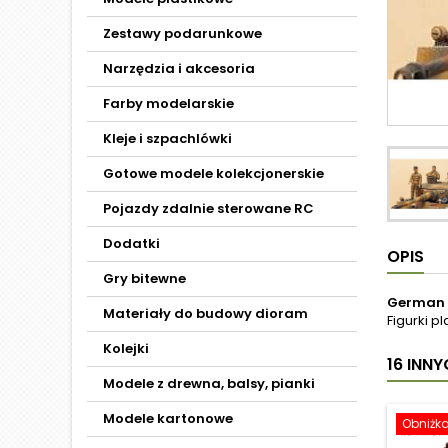
Zestawy podarunkowe
Narzędzia i akcesoria
Farby modelarskie
Kleje i szpachlówki
Gotowe modele kolekcjonerskie
Pojazdy zdalnie sterowane RC
Dodatki
OPIS
Gry bitewne
German t
Materiały do budowy dioram
Figurki p
Kolejki
16 INN
Modele z drewna, balsy, pianki
Modele kartonowe
Obniżk