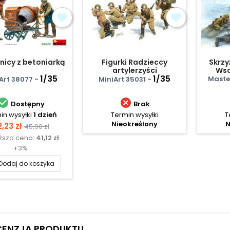
nicy z betoniarką
Figurki Radzieccy
Skrzy
artylerzyści
Wsc
1/35
1/35
Maste
Art 38077 -
MiniArt 35031 -


Dostępny
Brak
in wysyłki
1 dzień
Termin wysyłki
T
Nieokreślony
N
ena
Cena
,23 zł
45,90 zł
iższa cena:
41,12 zł
podstawowa
+3%
Dodaj do koszyka
CENZJA PRODUKTU