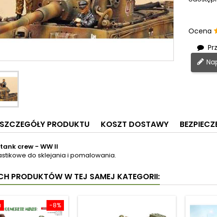
Ocena
Prz
Nap
SZCZEGÓŁY PRODUKTU
KOSZT DOSTAWY
BEZPIEC
ank crew - WW II
lastikowe do sklejania i pomalowania.
YCH PRODUKTÓW W TEJ SAMEJ KATEGORII:
a
-8%