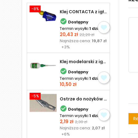
-8%
Klej CONTACTA z igłą do plastiku 25,0 g

Dostępny
Termin wysyłki
1 dzień
Cena
Cena
20,43 zł
22,20 zł
podstawowa
Najniższa cena:
19,87 zł
+3%
Klej modelarski z igłą 30 ml

Dostępny
Termin wysyłki
1 dzień
Cena
10,50 zł
-5%
Ostrze do nożyków Excel

Dostępny
Termin wysyłki
1 dzień
Re
Cena
Cena
2,19 zł
2,30 zł
podstawowa
Najniższa cena:
2,07 zł
+6%