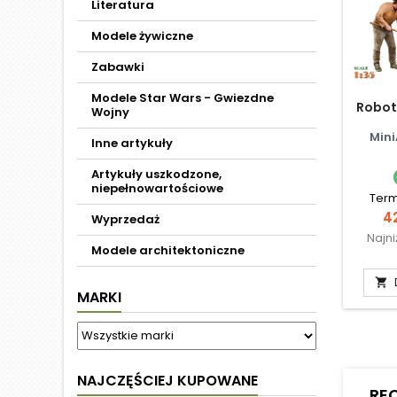
Literatura
Modele żywiczne
Zabawki
Modele Star Wars - Gwiezdne
Robot
Wojny
Mini
Inne artykuły
Artykuły uszkodzone,
niepełnowartościowe
Term
C
42
Wyprzedaż
Najn
Modele architektoniczne

MARKI
NAJCZĘŚCIEJ KUPOWANE
RE