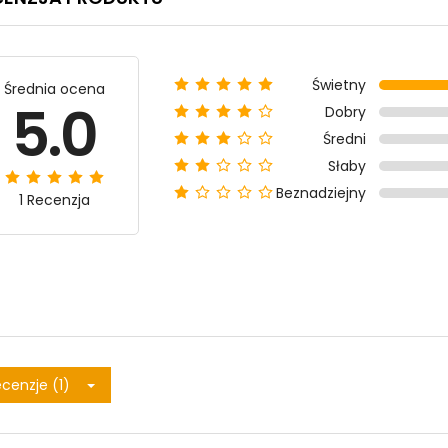
Świetny
Średnia ocena
5.0
Dobry
Średni
Słaby
Beznadziejny
1 Recenzja
cenzje (1)