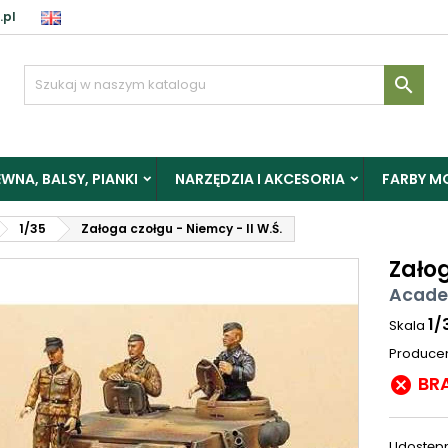
.pl

WNA, BALSY, PIANKI
NARZĘDZIA I AKCESORIA
FARBY M
1/35
Załoga czołgu - Niemcy - II W.Ś.
Załog
Acade
1/
Skala
Produce
BR

Udostępn