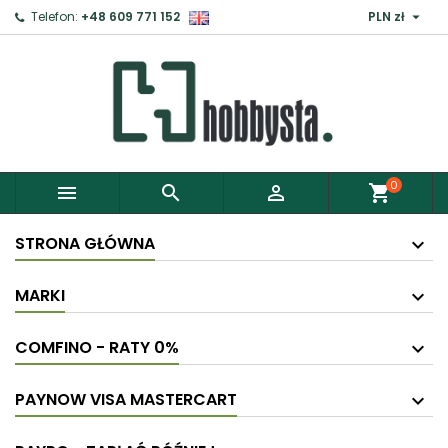

Telefon:
+48 609 771 152
PLN zł
0



shopping_cart
STRONA GŁÓWNA
MARKI
COMFINO - RATY 0%
PAYNOW VISA MASTERCART