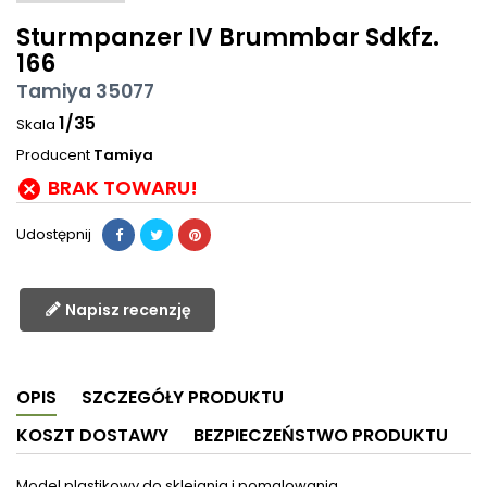
Sturmpanzer IV Brummbar Sdkfz.
166
Tamiya 35077
1/35
Skala
Producent
Tamiya
BRAK TOWARU!

Udostępnij
Napisz recenzję
OPIS
SZCZEGÓŁY PRODUKTU
KOSZT DOSTAWY
BEZPIECZEŃSTWO PRODUKTU
Model plastikowy do sklejania i pomalowania.