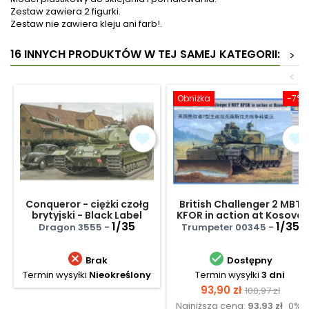
Zestaw zawiera 2 figurki.
Zestaw nie zawiera kleju ani farb!.
16 INNYCH PRODUKTÓW W TEJ SAMEJ KATEGORII:
>
<
Obniżka
-7%
Conqueror - ciężki czołg
British Challenger 2 MBT
brytyjski - Black Label
KFOR in action at Kosovo
1/35
1/35
Dragon 3555 -
Trumpeter 00345 -


Brak
Dostępny
Termin wysyłki
Nieokreślony
Termin wysyłki
3 dni
Cena
Cena
93,90 zł
100,97 zł
Najniższa cena:
93,93 zł
0%
podstawow