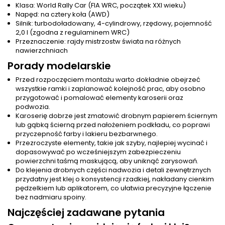
Klasa: World Rally Car (FIA WRC, początek XXI wieku)
Napęd: na cztery koła (AWD)
Silnik: turbodoładowany, 4-cylindrowy, rzędowy, pojemność
2,0 l (zgodna z regulaminem WRC)
Przeznaczenie: rajdy mistrzostw świata na różnych
nawierzchniach
Porady modelarskie
Przed rozpoczęciem montażu warto dokładnie obejrzeć
wszystkie ramki i zaplanować kolejność prac, aby osobno
przygotować i pomalować elementy karoserii oraz
podwozia.
Karoserię dobrze jest zmatowić drobnym papierem ściernym
lub gąbką ścierną przed nałożeniem podkładu, co poprawi
przyczepność farby i lakieru bezbarwnego.
Przezroczyste elementy, takie jak szyby, najlepiej wycinać i
dopasowywać po wcześniejszym zabezpieczeniu
powierzchni taśmą maskującą, aby uniknąć zarysowań.
Do klejenia drobnych części nadwozia i detali zewnętrznych
przydatny jest klej o konsystencji rzadkiej, nakładany cienkim
pędzelkiem lub aplikatorem, co ułatwia precyzyjne łączenie
bez nadmiaru spoiny.
Najczęściej zadawane pytania