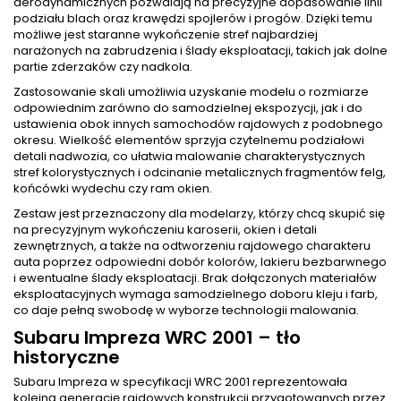
aerodynamicznych pozwalają na precyzyjne dopasowanie linii
podziału blach oraz krawędzi spojlerów i progów. Dzięki temu
możliwe jest staranne wykończenie stref najbardziej
narażonych na zabrudzenia i ślady eksploatacji, takich jak dolne
partie zderzaków czy nadkola.
Zastosowanie skali umożliwia uzyskanie modelu o rozmiarze
odpowiednim zarówno do samodzielnej ekspozycji, jak i do
ustawienia obok innych samochodów rajdowych z podobnego
okresu. Wielkość elementów sprzyja czytelnemu podziałowi
detali nadwozia, co ułatwia malowanie charakterystycznych
stref kolorystycznych i odcinanie metalicznych fragmentów felg,
końcówki wydechu czy ram okien.
Zestaw jest przeznaczony dla modelarzy, którzy chcą skupić się
na precyzyjnym wykończeniu karoserii, okien i detali
zewnętrznych, a także na odtworzeniu rajdowego charakteru
auta poprzez odpowiedni dobór kolorów, lakieru bezbarwnego
i ewentualne ślady eksploatacji. Brak dołączonych materiałów
eksploatacyjnych wymaga samodzielnego doboru kleju i farb,
co daje pełną swobodę w wyborze technologii malowania.
Subaru Impreza WRC 2001 – tło
historyczne
Subaru Impreza w specyfikacji WRC 2001 reprezentowała
kolejną generację rajdowych konstrukcji przygotowanych przez