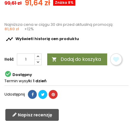
91,64 zł
99,61 zł
Zniżka 8%
Najniższa cena w ciągu 30 dni przed aktualną promocją:
81,60 zł
+12%

Wyświetl historię cen produktu
Dodaj do koszyka
Ilość


Dostępny
Termin wysyłki
1 dzień
Udostępnij
Napisz recenzję