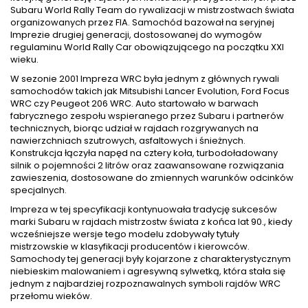
Subaru World Rally Team do rywalizacji w mistrzostwach świata
organizowanych przez FIA. Samochód bazował na seryjnej
Imprezie drugiej generacji, dostosowanej do wymogów
regulaminu World Rally Car obowiązującego na początku XXI
wieku.
W sezonie 2001 Impreza WRC była jednym z głównych rywali
samochodów takich jak Mitsubishi Lancer Evolution, Ford Focus
WRC czy Peugeot 206 WRC. Auto startowało w barwach
fabrycznego zespołu wspieranego przez Subaru i partnerów
technicznych, biorąc udział w rajdach rozgrywanych na
nawierzchniach szutrowych, asfaltowych i śnieżnych.
Konstrukcja łączyła napęd na cztery koła, turbodoładowany
silnik o pojemności 2 litrów oraz zaawansowane rozwiązania
zawieszenia, dostosowane do zmiennych warunków odcinków
specjalnych.
Impreza w tej specyfikacji kontynuowała tradycję sukcesów
marki Subaru w rajdach mistrzostw świata z końca lat 90., kiedy
wcześniejsze wersje tego modelu zdobywały tytuły
mistrzowskie w klasyfikacji producentów i kierowców.
Samochody tej generacji były kojarzone z charakterystycznym
niebieskim malowaniem i agresywną sylwetką, która stała się
jednym z najbardziej rozpoznawalnych symboli rajdów WRC
przełomu wieków.