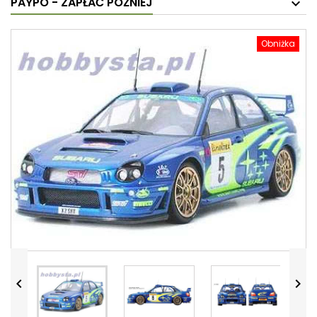
PAYPO - ZAPŁAĆ PÓŹNIEJ
Obniżka

