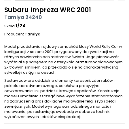
Subaru Impreza WRC 2001
Tamiya 24240
1/24
Skala
Producent
Tamiya
Model przedstawia rajdowy samochód klasy World Rally Car w
konfiguracji z sezonu 2001, przygotowany do rywalizacji na
różnych nawierzchniach mistrzostw świata. Jego pierwowzór
wyróżniał się napędem na cztery koła oraz turbodoładowanym,
2‑litrowym silnikiem, co przekładało się na charakterystyczną
sylwetkę i osiągi na oesach.
Zestaw zawiera oddzielne elementy karoserii, zderzaków i
pakietu aerodynamicznego, co ułatwia precyzyjne
odwzorowanie linii podziału i krawędzi spoilerów. Konstrukcja
modelu umożliwia szczegółowe wykończenie stref narażonych
na zabrudzenia oraz dokładne malowanie felg, szyb i detali
zewnętrznych. Model wymaga samodzielnego montażu i
malowania, pozostawiając swobodę w doborze technik
wykończeniowych i efektów eksploatacji.