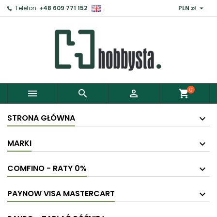

Telefon:
+48 609 771 152
PLN zł
0



shopping_cart
STRONA GŁÓWNA
MARKI
COMFINO - RATY 0%
PAYNOW VISA MASTERCART