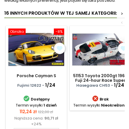
według własnych preferencji, jeśli pojawi się taka potrzeba.
16 INNYCH PRODUKTÓW W TEJ SAMEJ KATEGORII:
>
<
Obniżka
-8%
Porsche Cayman S
51153 Toyota 2000gt 1967
Fuji 24-hour Race Super
1/24
Detail
1/24
Fujimi 12622 -
Hasegawa CH53 -


Dostępny
Brak
Termin wysyłki
1 dzień
Termin wysyłki
Nieokreślony
Cena
Cena
112,24 zł
122,00 zł
Najniższa cena:
90,71 zł
podstawowa
+24%