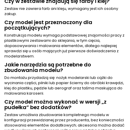
Czy w zestawie znajdują się farby i klej?
Zestaw nie zawiera farb ani kleju, wymagany jest ich osobny
zakup.
Czy model jest przeznaczony dla
początkujących?
Konstrukcja modelu wymaga podstawowej znajomości pracy z
plastikowymi zestawami do sklejania, w tym cięcia,
dopasowywania i malowania elementów, dlatego najlepiej
sprawdzi się u osób mających już pierwsze doświadczenia z
modelarstwem.
Jakie narzędzia są potrzebne do
zbudowania modelu?
Do montażu przydadzą się: nożyk modelarski lub cążki do
wycinania części, pilniki lub papier ścierny do obróbki krawędzi,
klej do plastiku, pędzle lub aerograf oraz taśma maskująca do
malowania karoserii.
Czy model można wykonać w wersji „z
pudełka” bez dodatków?
Zestaw umożliwia zbudowanie kompletnego modelu w
konfiguracji przewidzianej przez producenta, bez konieczności
stosowania elementów dodatkowych; akcesoria można dodać