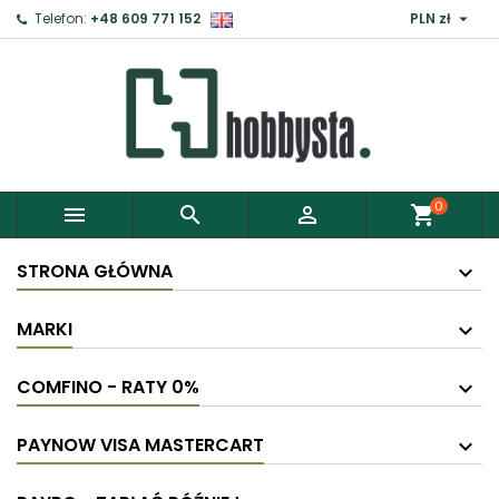

Telefon:
+48 609 771 152
PLN zł
0



shopping_cart
STRONA GŁÓWNA
MARKI
COMFINO - RATY 0%
PAYNOW VISA MASTERCART