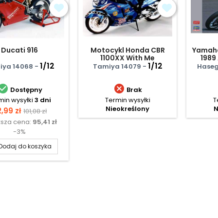
Ducati 916
Motocykl Honda CBR
Yamah
1100XX With Me
1989
1/12
1/12
Race
iya 14068 -
Tamiya 14079 -
Haseg


Dostępny
Brak
min wysyłki
3 dni
Termin wysyłki
T
Nieokreślony
N
ena
Cena
,99 zł
101,08 zł
ższa cena:
95,41 zł
podstawowa
-3%
Dodaj do koszyka