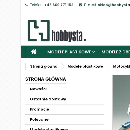
Telefon:
+48 609 771 152
E-mail:
sklep@hobbysta
MODELE PLASTIKOWE
MODELE Z DRE
Strona główna
Modele plastikowe
Motocyk
STRONA GŁÓWNA
Nowości
Ostatnie dostawy
Promocje
Polecane
Modele plastikowe