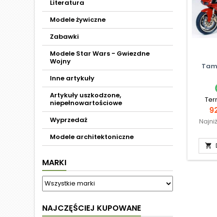
Literatura
Modele żywiczne
Zabawki
Modele Star Wars - Gwiezdne
Wojny
Tam
Inne artykuły
Artykuły uszkodzone,
Ter
niepełnowartościowe
C
92
Wyprzedaż
Najni
Modele architektoniczne

MARKI
NAJCZĘŚCIEJ KUPOWANE