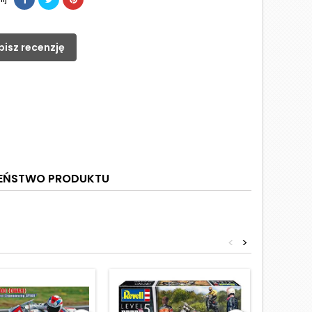
pisz recenzję
ZEŃSTWO PRODUKTU
<
>