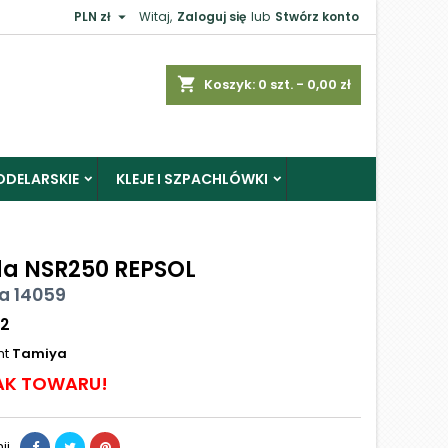

PLN zł
Witaj,
Zaloguj się
lub
Stwórz konto
shopping_cart
Koszyk:
0
szt. - 0,00 zł
ODELARSKIE
KLEJE I SZPACHLÓWKI
a NSR250 REPSOL
a 14059
12
nt
Tamiya
AK TOWARU!
ij