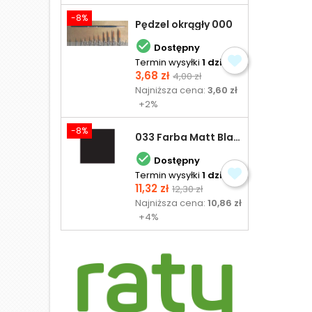
-8%
Pędzel okrągły 000

Dostępny
Termin wysyłki
1 dzień
Cena
Cena
3,68 zł
4,00 zł
podstawowa
Najniższa cena:
3,60 zł
+2%
-8%
033 Farba Matt Black - olejna

Dostępny
Termin wysyłki
1 dzień
Cena
Cena
11,32 zł
12,30 zł
podstawowa
Najniższa cena:
10,86 zł
+4%