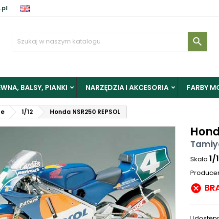
.pl

WNA, BALSY, PIANKI
NARZĘDZIA I AKCESORIA
FARBY M
le
1/12
Honda NSR250 REPSOL
Hond
Tamiy
1/
Skala
Produce
BR

Udostępn