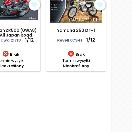
a YZR500 (0WA8)
Yamaha 250 DT-1
Ducat
 All Japan Road
Loriss 
 Championship
1/12
1/12
kl
awa 21718 -
Revell 07941 -
Hell
GP500


Brak
Brak
ermin wysyłki
Termin wysyłki
Te
ieokreślony
Nieokreślony
N