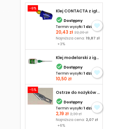
-8%
Klej CONTACTA z igłą do plastiku 25,0 g

Dostępny
Termin wysyłki
1 dzień
Cena
Cena
20,43 zł
22,20 zł
podstawowa
Najniższa cena:
19,87 zł
+3%
Klej modelarski z igłą 30 ml

Dostępny
Termin wysyłki
1 dzień
Cena
10,50 zł
-5%
Ostrze do nożyków Excel

Dostępny
Termin wysyłki
1 dzień
Cena
Cena
2,19 zł
2,30 zł
podstawowa
Najniższa cena:
2,07 zł
+6%