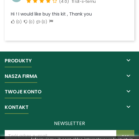
(4.0)
11 lat-s-temu
Hi ! I would like buy this kit , Thank you
0
0
0

PRODUKTY

NASZA FIRMA

TWOJE KONTO

KONTAKT
NEWSLETTER