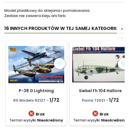
Model plastikowy do sklejania i pomalowania.
Zestaw nie zawiera kleju ani farb.
16 INNYCH PRODUKTÓW W TEJ SAMEJ KATEGORII:
>
<
P-38 G Lightning
Siebel Fh 104 Hallore
1/72
1/72
RS Models 92127 -
Pavla 72021 -


Brak
Brak
Termin wysyłki
Nieokreślony
Termin wysyłki
Nieokreślony