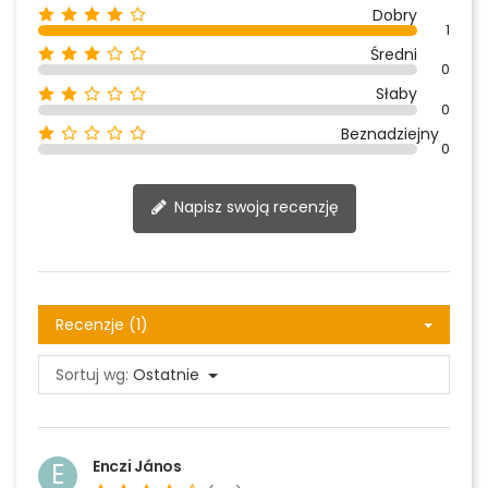
Dobry
1
Średni
0
Słaby
0
Beznadziejny
0
Napisz swoją recenzję
Recenzje (1)
Sortuj wg:
Ostatnie
Enczi János
E