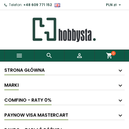

Telefon:
+48 609 771 152
PLN zł
0



shopping_cart
STRONA GŁÓWNA
MARKI
COMFINO - RATY 0%
PAYNOW VISA MASTERCART