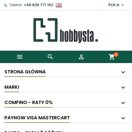

Telefon:
+48 609 771 152
PLN zł
0



shopping_cart
STRONA GŁÓWNA
MARKI
COMFINO - RATY 0%
PAYNOW VISA MASTERCART