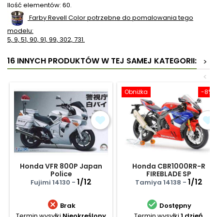
Ilość elementów: 60.
Farby Revell Color potrzebne do pomalowania tego
modelu:
5, 9, 51, 90, 91, 99, 302, 731.
16 INNYCH PRODUKTÓW W TEJ SAMEJ KATEGORII:
>
<
Obniżka
-8%
Honda VFR 800P Japan
Honda CBR1000RR-R
Police
FIREBLADE SP
1/12
1/12
Fujimi 14130 -
Tamiya 14138 -


Brak
Dostępny
Termin wysyłki
Nieokreślony
Termin wysyłki
1 dzień