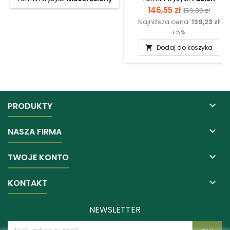
Cena
Cena
146,55 zł
159,30 zł
Najniższa cena:
139,23 zł
podstawow
+5%
Dodaj do koszyka


PRODUKTY

NASZA FIRMA

TWOJE KONTO

KONTAKT
NEWSLETTER