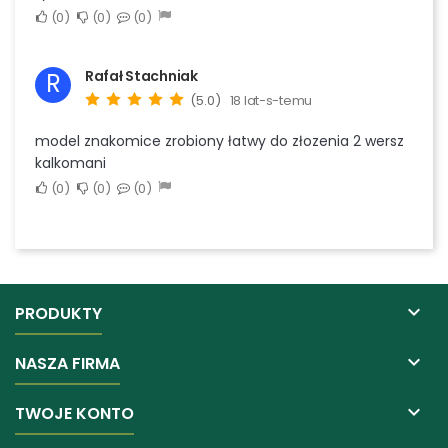
0
0
0
Rafał Stachniak
R
(5.0)
18 lat-s-temu
model znakomice zrobiony łatwy do złozenia 2 wersz
kalkomani
0
0
0

PRODUKTY

NASZA FIRMA

TWOJE KONTO