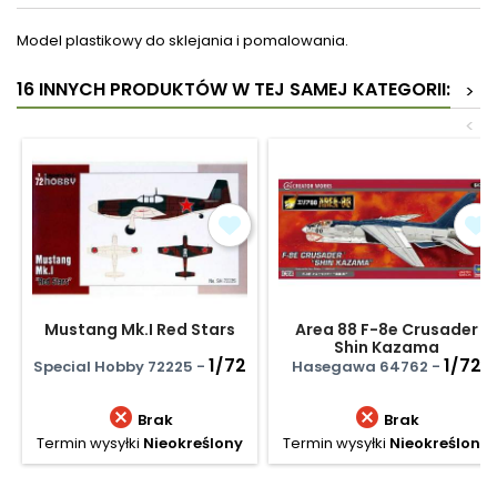
Model plastikowy do sklejania i pomalowania.
16 INNYCH PRODUKTÓW W TEJ SAMEJ KATEGORII:
>
<
Mustang Mk.I Red Stars
Area 88 F-8e Crusader
Shin Kazama
1/72
1/72
Special Hobby 72225 -
Hasegawa 64762 -


Brak
Brak
Termin wysyłki
Nieokreślony
Termin wysyłki
Nieokreślony