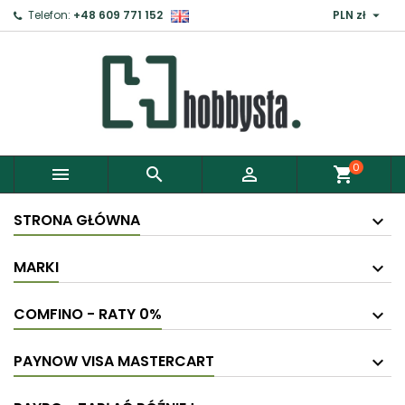

Telefon:
+48 609 771 152
PLN zł
0



shopping_cart
STRONA GŁÓWNA
MARKI
COMFINO - RATY 0%
PAYNOW VISA MASTERCART