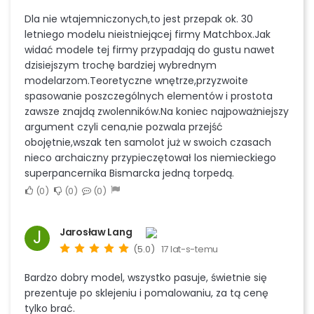
Dla nie wtajemniczonych,to jest przepak ok. 30
letniego modelu nieistniejącej firmy Matchbox.Jak
widać modele tej firmy przypadają do gustu nawet
dzisiejszym trochę bardziej wybrednym
modelarzom.Teoretyczne wnętrze,przyzwoite
spasowanie poszczególnych elementów i prostota
zawsze znajdą zwolenników.Na koniec najpoważniejszy
argument czyli cena,nie pozwala przejść
obojętnie,wszak ten samolot już w swoich czasach
nieco archaiczny przypieczętował los niemieckiego
superpancernika Bismarcka jedną torpedą.
0
0
0
Jarosław Lang
J
(5.0)
17 lat-s-temu
Bardzo dobry model, wszystko pasuje, świetnie się
prezentuje po sklejeniu i pomalowaniu, za tą cenę
tylko brać.