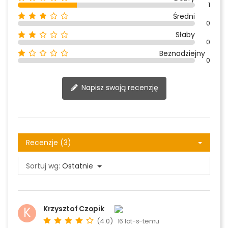
1
Średni
0
Słaby
0
Beznadziejny
0
Napisz swoją recenzję
Recenzje (3)
Sortuj wg:
Ostatnie
Krzysztof Czopik
K
(4.0)
16 lat-s-temu