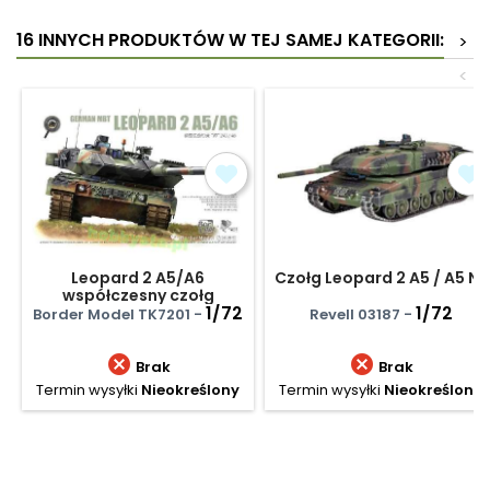
16 INNYCH PRODUKTÓW W TEJ SAMEJ KATEGORII:
>
<
Leopard 2 A5/A6
Czołg Leopard 2 A5 / A5 NL
współczesny czołg
niemiecki
1/72
1/72
Border Model TK7201 -
Revell 03187 -


Brak
Brak
Termin wysyłki
Nieokreślony
Termin wysyłki
Nieokreślony