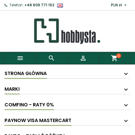

Telefon:
+48 609 771 152
PLN zł
0



shopping_cart
STRONA GŁÓWNA
MARKI
COMFINO - RATY 0%
PAYNOW VISA MASTERCART