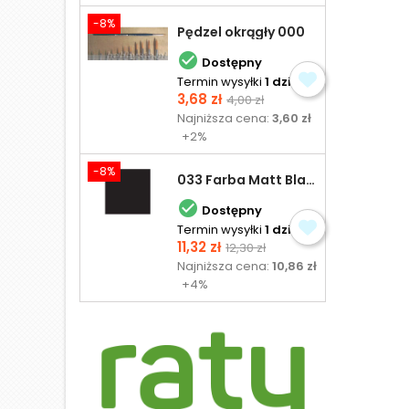
-8%
Pędzel okrągły 000

Dostępny
Termin wysyłki
1 dzień
Cena
Cena
3,68 zł
4,00 zł
podstawowa
Najniższa cena:
3,60 zł
+2%
-8%
033 Farba Matt Black - olejna

Dostępny
Termin wysyłki
1 dzień
Cena
Cena
11,32 zł
12,30 zł
podstawowa
Najniższa cena:
10,86 zł
+4%