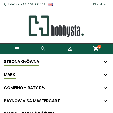

Telefon:
+48 609 771 152
PLN zł
0



shopping_cart
STRONA GŁÓWNA
MARKI
COMFINO - RATY 0%
PAYNOW VISA MASTERCART