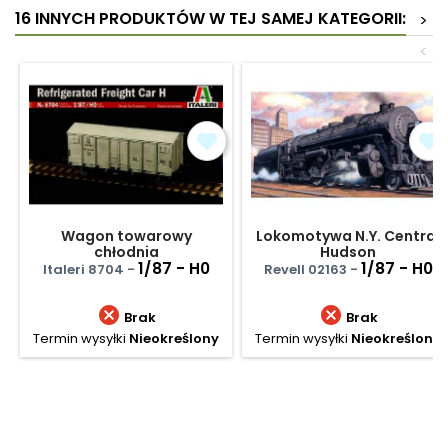
16 INNYCH PRODUKTÓW W TEJ SAMEJ KATEGORII:
>
<
Wagon towarowy
Lokomotywa N.Y. Central
chłodnia
Hudson
1/87 - H0
1/87 - H0
Italeri 8704 -
Revell 02163 -


Brak
Brak
Termin wysyłki
Nieokreślony
Termin wysyłki
Nieokreślony