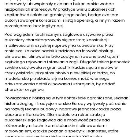
tolerowały lub wspierały działania bukanierskie wobec
hiszpańskich interesów. W praktyce wielu bukanierskich
kapitanów działało na granicy legalności, będąc czasem
autoryzowanymi korsarzami z listą kaperską, a innym razem
przestępcami bez legitymacji.
Pod względem technicznym, żaglowce używane przez
bukaniery charakteryzowały się prostotą konstrukcji i
możliwościami szybkiej naprawy na kotwicowisku. Przy
mniejszej załodze nacisk kładziono na łatwość obsługi
olinowania; olinowanie było zoptymalizowane pod kątem
szybkiego rejowania i stawiania żagli. Długość takich jednostek
zwykle oscylowała w granicach kilkudziesięciu metrów w
rzeczywistości, przy stosunkowo niewielkiej załodze, co
modelarsko przekłada się na konieczność wiernego
odwzorowania detali olinowania i uzbrojenia, by oddać
charakter oryginału.
Powiązania z Polską są w tym kontekście ograniczone, jednak
historia żeglugi i tradycje morskie Europy wpływały pośrednio
na rozwój technik budowy i naprawy jednostek także poza
obszarem Karaibów. Dla modelarza rekonstrukcja
bukanierskiego żaglowca daje możliwość pracy nad
różnorodnymi technikami stolarskimi, olinowaniem i
malowaniem, a także poznania specyfiki jednostek, które
znacząco wpływały na historię morską XVII wieku.