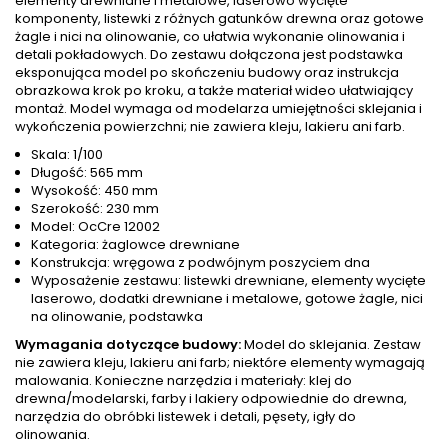
elementy drewniane i metalowe, laserowo wycięte
komponenty, listewki z różnych gatunków drewna oraz gotowe
żagle i nici na olinowanie, co ułatwia wykonanie olinowania i
detali pokładowych. Do zestawu dołączona jest podstawka
eksponująca model po skończeniu budowy oraz instrukcja
obrazkowa krok po kroku, a także materiał wideo ułatwiający
montaż. Model wymaga od modelarza umiejętności sklejania i
wykończenia powierzchni; nie zawiera kleju, lakieru ani farb.
Skala: 1/100
Długość: 565 mm
Wysokość: 450 mm
Szerokość: 230 mm
Model: OcCre 12002
Kategoria: żaglowce drewniane
Konstrukcja: wręgowa z podwójnym poszyciem dna
Wyposażenie zestawu: listewki drewniane, elementy wycięte
laserowo, dodatki drewniane i metalowe, gotowe żagle, nici
na olinowanie, podstawka
Wymagania dotyczące budowy:
Model do sklejania. Zestaw
nie zawiera kleju, lakieru ani farb; niektóre elementy wymagają
malowania. Konieczne narzędzia i materiały: klej do
drewna/modelarski, farby i lakiery odpowiednie do drewna,
narzędzia do obróbki listewek i detali, pęsety, igły do
olinowania.