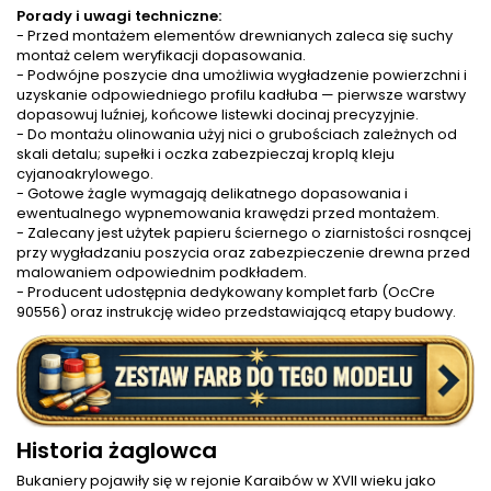
Porady i uwagi techniczne:
- Przed montażem elementów drewnianych zaleca się suchy
montaż celem weryfikacji dopasowania.
- Podwójne poszycie dna umożliwia wygładzenie powierzchni i
uzyskanie odpowiedniego profilu kadłuba — pierwsze warstwy
dopasowuj luźniej, końcowe listewki docinaj precyzyjnie.
- Do montażu olinowania użyj nici o grubościach zależnych od
skali detalu; supełki i oczka zabezpieczaj kroplą kleju
cyjanoakrylowego.
- Gotowe żagle wymagają delikatnego dopasowania i
ewentualnego wypnemowania krawędzi przed montażem.
- Zalecany jest użytek papieru ściernego o ziarnistości rosnącej
przy wygładzaniu poszycia oraz zabezpieczenie drewna przed
malowaniem odpowiednim podkładem.
- Producent udostępnia dedykowany komplet farb (OcCre
90556) oraz instrukcję wideo przedstawiającą etapy budowy.
Historia żaglowca
Bukaniery pojawiły się w rejonie Karaibów w XVII wieku jako