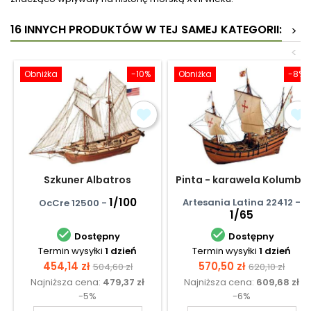
16 INNYCH PRODUKTÓW W TEJ SAMEJ KATEGORII:
>
<
Obniżka
-10%
Obniżka
-8%
Szkuner Albatros
Pinta - karawela Kolumba
1/100
Artesania Latina 22412 -
OcCre 12500 -
1/65


Dostępny
Dostępny
Termin wysyłki
1 dzień
Termin wysyłki
1 dzień
Cena
Cena
Cena
Cena
454,14 zł
570,50 zł
504,60 zł
620,10 zł
Najniższa cena:
479,37 zł
Najniższa cena:
609,68 zł
podstawowa
podstawow
-5%
-6%