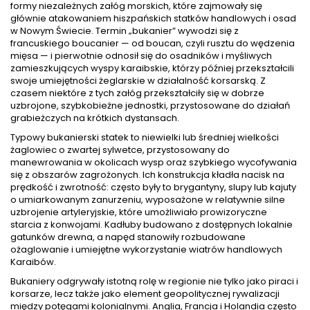
formy niezależnych załóg morskich, które zajmowały się
głównie atakowaniem hiszpańskich statków handlowych i osad
w Nowym Świecie. Termin „bukanier” wywodzi się z
francuskiego boucanier — od boucan, czyli rusztu do wędzenia
mięsa — i pierwotnie odnosił się do osadników i myśliwych
zamieszkujących wyspy karaibskie, którzy później przekształcili
swoje umiejętności żeglarskie w działalność korsarską. Z
czasem niektóre z tych załóg przekształciły się w dobrze
uzbrojone, szybkobieżne jednostki, przystosowane do działań
grabieżczych na krótkich dystansach.
Typowy bukanierski statek to niewielki lub średniej wielkości
żaglowiec o zwartej sylwetce, przystosowany do
manewrowania w okolicach wysp oraz szybkiego wycofywania
się z obszarów zagrożonych. Ich konstrukcja kładła nacisk na
prędkość i zwrotność: często były to brygantyny, slupy lub kajuty
o umiarkowanym zanurzeniu, wyposażone w relatywnie silne
uzbrojenie artyleryjskie, które umożliwiało prowizoryczne
starcia z konwojami. Kadłuby budowano z dostępnych lokalnie
gatunków drewna, a napęd stanowiły rozbudowane
ożaglowanie i umiejętne wykorzystanie wiatrów handlowych
Karaibów.
Bukaniery odgrywały istotną rolę w regionie nie tylko jako piraci i
korsarze, lecz także jako element geopolitycznej rywalizacji
między potęgami kolonialnymi. Anglia, Francja i Holandia często