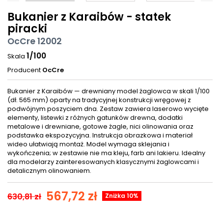
Bukanier z Karaibów - statek
piracki
OcCre 12002
1/100
Skala
Producent
OcCre
Bukanier z Karaibów — drewniany model żaglowca w skali 1/100
(dł. 565 mm) oparty na tradycyjnej konstrukcji wręgowej z
podwójnym poszyciem dna. Zestaw zawiera laserowo wycięte
elementy, listewki z różnych gatunków drewna, dodatki
metalowe i drewniane, gotowe żagle, nici olinowania oraz
podstawka ekspozycyjna. Instrukcja obrazkowa i materiał
wideo ułatwiają montaż. Model wymaga sklejania i
wykończenia; w zestawie nie ma kleju, farb ani lakieru. Idealny
dla modelarzy zainteresowanych klasycznymi żaglowcami i
detalicznym olinowaniem.
567,72 zł
630,81 zł
Zniżka 10%