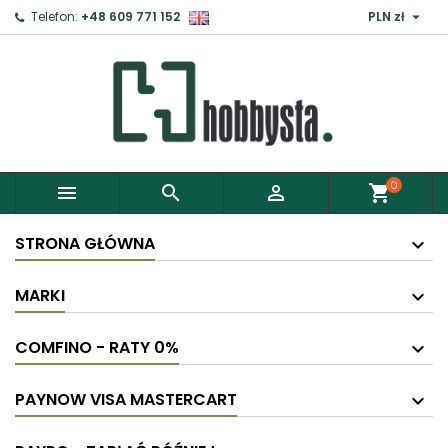

Telefon:
+48 609 771 152
PLN zł
0



shopping_cart
STRONA GŁÓWNA
MARKI
COMFINO - RATY 0%
PAYNOW VISA MASTERCART