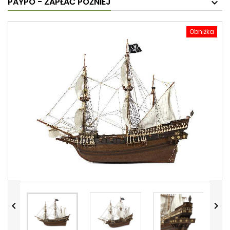
PAYPO - ZAPŁAĆ PÓŹNIEJ
Obniżka

