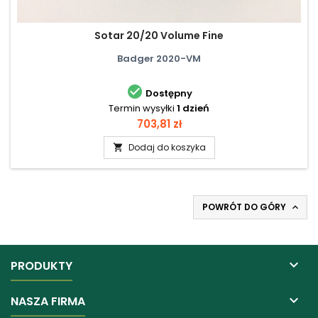
Sotar 20/20 Volume Fine
Badger 2020-VM

Dostępny
Termin wysyłki
1 dzień
Cena
703,81 zł
Dodaj do koszyka

POWRÓT DO GÓRY


PRODUKTY

NASZA FIRMA