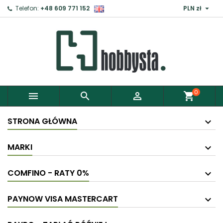

Telefon:
+48 609 771 152
PLN zł
×
Zaloguj
Aby zapisać produkty do Schowka, musisz się
zalogować.
0



shopping_cart
Anuluj
Zaloguj
STRONA GŁÓWNA
MARKI
COMFINO - RATY 0%
PAYNOW VISA MASTERCART