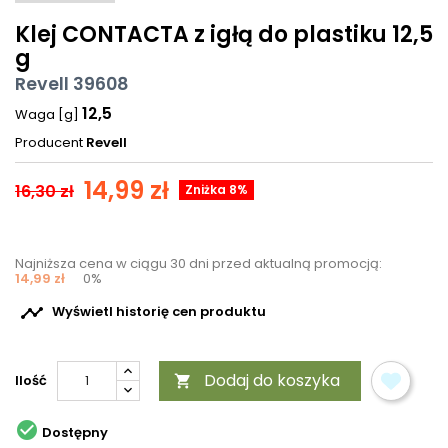
Klej CONTACTA z igłą do plastiku 12,5
g
Revell 39608
12,5
Waga [g]
Producent
Revell
14,99 zł
16,30 zł
Zniżka 8%
Najniższa cena w ciągu 30 dni przed aktualną promocją:
14,99 zł
0%

Wyświetl historię cen produktu
Dodaj do koszyka
Ilość


Dostępny