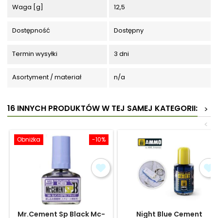
Waga [g]
12,5
Dostępność
Dostępny
Termin wysyłki
3 dni
Asortyment / materiał
n/a
16 INNYCH PRODUKTÓW W TEJ SAMEJ KATEGORII:
>
<
Obniżka
-10%
Mr.Cement Sp Black Mc-
Night Blue Cement