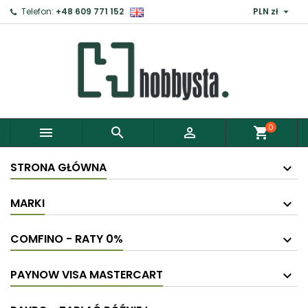

Telefon:
+48 609 771 152
PLN zł
0



shopping_cart
STRONA GŁÓWNA
MARKI
COMFINO - RATY 0%
PAYNOW VISA MASTERCART