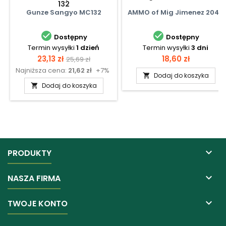
132
Gunze Sangyo MC132
AMMO of Mig Jimenez 2045


Dostępny
Dostępny
Termin wysyłki
1 dzień
Termin wysyłki
3 dni
Cena
Cena
Cena
23,13 zł
18,60 zł
25,69 zł
Najniższa cena:
21,62 zł
+7%
podstawowa
Dodaj do koszyka

Dodaj do koszyka


PRODUKTY

NASZA FIRMA

TWOJE KONTO