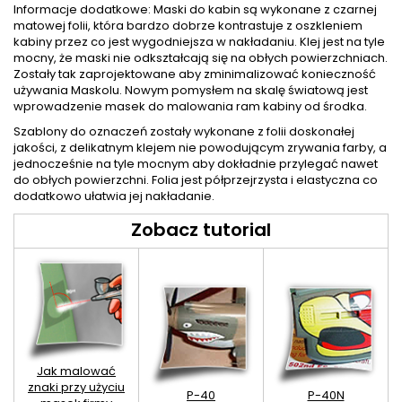
Informacje dodatkowe: Maski do kabin są wykonane z czarnej
matowej folii, która bardzo dobrze kontrastuje z oszkleniem
kabiny przez co jest wygodniejsza w nakładaniu. Klej jest na tyle
mocny, że maski nie odkształcają się na obłych powierzchniach.
Zostały tak zaprojektowane aby zminimalizować konieczność
używania Maskolu. Nowym pomysłem na skalę światową jest
wprowadzenie masek do malowania ram kabiny od środka.
Szablony do oznaczeń zostały wykonane z folii doskonałej
jakości, z delikatnym klejem nie powodującym zrywania farby, a
jednocześnie na tyle mocnym aby dokładnie przylegać nawet
do obłych powierzchni. Folia jest półprzejrzysta i elastyczna co
dodatkowo ułatwia jej nakładanie.
Zobacz tutorial
Jak malować
znaki przy użyciu
P-40
P-40N