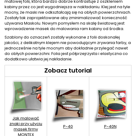
matowej folii, która bardzo dobrze kontrastuje z oszkleniem
kabiny przez co jest wygodniejsza w nakładaniu. Klej jest na tyle
mocny, że maski nie odkształcają się na obłych powierzchniach.
Zostały tak zaprojektowane aby zminimalizować konieczność
używania Maskolu. Nowym pomysłem na skalę światową jest
wprowadzenie masek do malowania ram kabiny od środka.
Szablony do oznaczeń zostały wykonane z folii doskonałej
jakości, z delikatnym klejem nie powodującym zrywania farby, a
jednocześnie na tyle mocnym aby dokładnie przylegać nawet
do obłych powierzchni. Folia jest półprzejrzysta i elastyczna co
dodatkowo ułatwia jej nakładanie.
Zobacz tutorial
Jak malować
znaki przy użyciu
P-40
P-40N
masek firmy
MONTEX