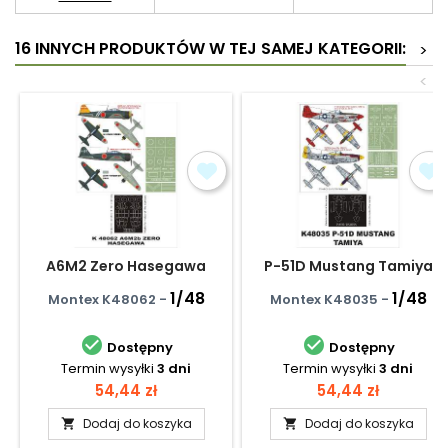
16 INNYCH PRODUKTÓW W TEJ SAMEJ KATEGORII:
>
<
A6M2 Zero Hasegawa
P-51D Mustang Tamiya
1/48
1/48
Montex K48062 -
Montex K48035 -


Dostępny
Dostępny
Termin wysyłki
3 dni
Termin wysyłki
3 dni
Cena
Cena
54,44 zł
54,44 zł
Dodaj do koszyka
Dodaj do koszyka

