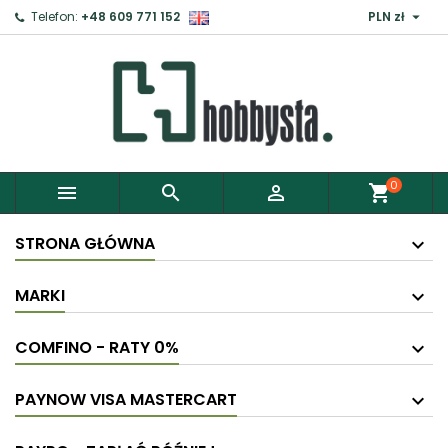

Telefon:
+48 609 771 152
PLN zł
0



shopping_cart
STRONA GŁÓWNA
MARKI
COMFINO - RATY 0%
PAYNOW VISA MASTERCART