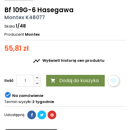
Bf 109G-6 Hasegawa
Montex K48077
1/48
Skala
Producent
Montex
55,81 zł

Wyświetl historię cen produktu
Dodaj do koszyka
Ilość


Na zamówienie
Termin wysyłki
2 tygodnie
Udostępnij