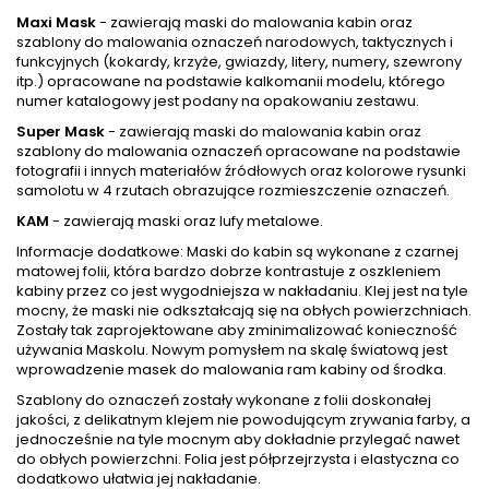
Maxi Mask
- zawierają maski do malowania kabin oraz
szablony do malowania oznaczeń narodowych, taktycznych i
funkcyjnych (kokardy, krzyże, gwiazdy, litery, numery, szewrony
itp.) opracowane na podstawie kalkomanii modelu, którego
numer katalogowy jest podany na opakowaniu zestawu.
Super Mask
- zawierają maski do malowania kabin oraz
szablony do malowania oznaczeń opracowane na podstawie
fotografii i innych materiałów źródłowych oraz kolorowe rysunki
samolotu w 4 rzutach obrazujące rozmieszczenie oznaczeń.
KAM
- zawierają maski oraz lufy metalowe.
Informacje dodatkowe: Maski do kabin są wykonane z czarnej
matowej folii, która bardzo dobrze kontrastuje z oszkleniem
kabiny przez co jest wygodniejsza w nakładaniu. Klej jest na tyle
mocny, że maski nie odkształcają się na obłych powierzchniach.
Zostały tak zaprojektowane aby zminimalizować konieczność
używania Maskolu. Nowym pomysłem na skalę światową jest
wprowadzenie masek do malowania ram kabiny od środka.
Szablony do oznaczeń zostały wykonane z folii doskonałej
jakości, z delikatnym klejem nie powodującym zrywania farby, a
jednocześnie na tyle mocnym aby dokładnie przylegać nawet
do obłych powierzchni. Folia jest półprzejrzysta i elastyczna co
dodatkowo ułatwia jej nakładanie.