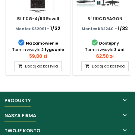
Bf 110G-4/R3 Revell
Bf 110C DRAGON
1/32
1/32
Montex K32091 -
Montex K32240 -


Na zamówienie
Dostępny
Termin wysyłki
2 tygodnie
Termin wysyłki
3 dni
Cena
Cena
59,80 zł
62,50 zł
Dodaj do koszyka
Dodaj do koszyka



PRODUKTY

NASZA FIRMA

TWOJE KONTO