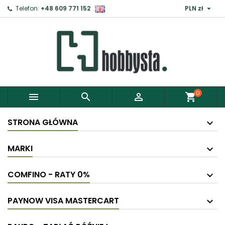

Telefon:
+48 609 771 152
PLN zł
0



shopping_cart
STRONA GŁÓWNA
MARKI
COMFINO - RATY 0%
PAYNOW VISA MASTERCART