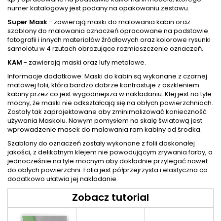
numer katalogowy jest podany na opakowaniu zestawu.
Super Mask
- zawierają maski do malowania kabin oraz
szablony do malowania oznaczeń opracowane na podstawie
fotografii i innych materiałów źródłowych oraz kolorowe rysunki
samolotu w 4 rzutach obrazujące rozmieszczenie oznaczeń.
KAM
- zawierają maski oraz lufy metalowe.
Informacje dodatkowe: Maski do kabin są wykonane z czarnej
matowej folii, która bardzo dobrze kontrastuje z oszkleniem
kabiny przez co jest wygodniejsza w nakładaniu. Klej jest na tyle
mocny, że maski nie odkształcają się na obłych powierzchniach.
Zostały tak zaprojektowane aby zminimalizować konieczność
używania Maskolu. Nowym pomysłem na skalę światową jest
wprowadzenie masek do malowania ram kabiny od środka.
Szablony do oznaczeń zostały wykonane z folii doskonałej
jakości, z delikatnym klejem nie powodującym zrywania farby, a
jednocześnie na tyle mocnym aby dokładnie przylegać nawet
do obłych powierzchni. Folia jest półprzejrzysta i elastyczna co
dodatkowo ułatwia jej nakładanie.
Zobacz tutorial