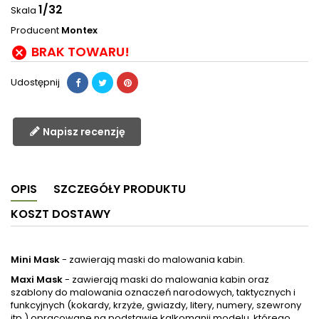
1/32
Skala
Producent
Montex
BRAK TOWARU!

Udostępnij
Napisz recenzję
OPIS
SZCZEGÓŁY PRODUKTU
KOSZT DOSTAWY
Mini Mask
- zawierają maski do malowania kabin.
Maxi Mask
- zawierają maski do malowania kabin oraz
szablony do malowania oznaczeń narodowych, taktycznych i
funkcyjnych (kokardy, krzyże, gwiazdy, litery, numery, szewrony
itp.) opracowane na podstawie kalkomanii modelu, którego