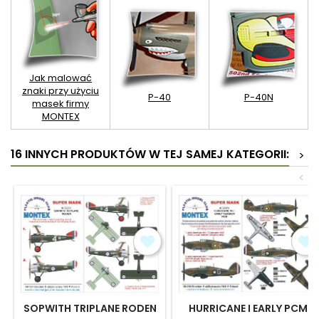
Jak malować
znaki przy użyciu
P-40
P-40N
masek firmy
MONTEX
16 INNYCH PRODUKTÓW W TEJ SAMEJ KATEGORII:
>
<
SOPWITH TRIPLANE RODEN
HURRICANE I EARLY PCM