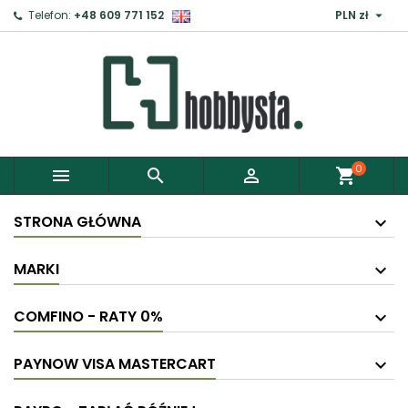

Telefon:
+48 609 771 152
PLN zł
0



shopping_cart
STRONA GŁÓWNA
MARKI
COMFINO - RATY 0%
PAYNOW VISA MASTERCART