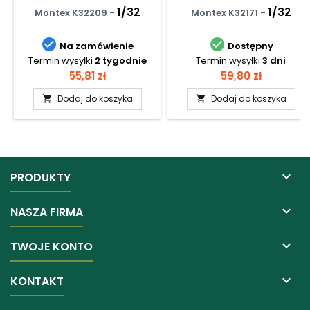
1/32
1/32
Montex K32209 -
Montex K32171 -


Na zamówienie
Dostępny
Termin wysyłki
2 tygodnie
Termin wysyłki
3 dni
Cena
Cena
55,81 zł
59,80 zł
Dodaj do koszyka
Dodaj do koszyka



PRODUKTY

NASZA FIRMA

TWOJE KONTO

KONTAKT