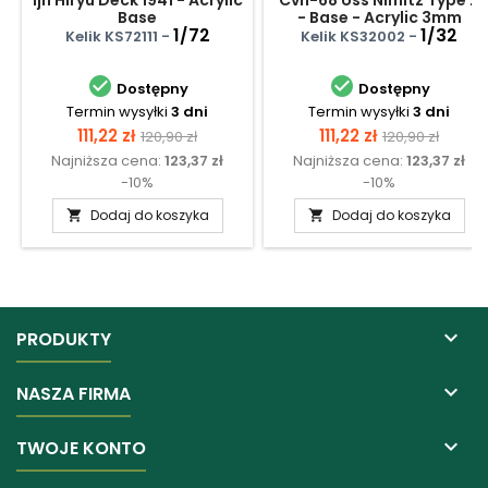
Ijn Hiryu Deck 1941 - Acrylic
Cvn-68 Uss Nimitz Type 2
Base
- Base - Acrylic 3mm
1/72
(410x270mm) (410g)
1/32
Kelik KS72111 -
Kelik KS32002 -


Dostępny
Dostępny
Termin wysyłki
3 dni
Termin wysyłki
3 dni
Cena
Cena
Cena
Cena
111,22 zł
111,22 zł
120,90 zł
120,90 zł
Najniższa cena:
123,37 zł
Najniższa cena:
123,37 zł
podstawowa
podstawowa
-10%
-10%
Dodaj do koszyka
Dodaj do koszyka



PRODUKTY

NASZA FIRMA

TWOJE KONTO