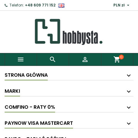

Telefon:
+48 609 771 152
PLN zł
0



shopping_cart
STRONA GŁÓWNA
MARKI
COMFINO - RATY 0%
PAYNOW VISA MASTERCART