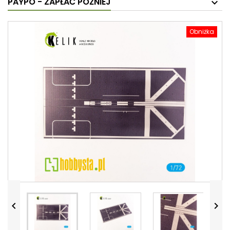
PAYPO - ZAPŁAĆ PÓŹNIEJ
Obniżka

