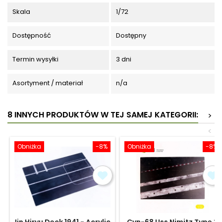
Skala
1/72
Dostępność
Dostępny
Termin wysyłki
3 dni
Asortyment / materiał
n/a
8 INNYCH PRODUKTÓW W TEJ SAMEJ KATEGORII:
>
<
Obniżka
-8%
Obniżka
-8%