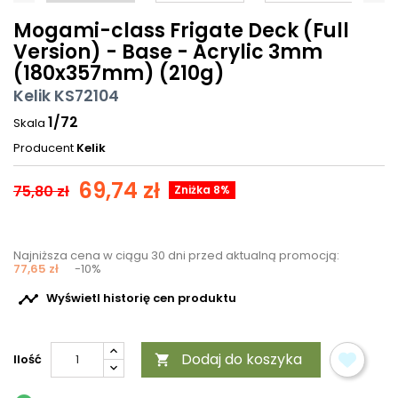
Mogami-class Frigate Deck (Full
Version) - Base - Acrylic 3mm
(180x357mm) (210g)
Kelik KS72104
1/72
Skala
Producent
Kelik
69,74 zł
75,80 zł
Zniżka 8%
Najniższa cena w ciągu 30 dni przed aktualną promocją:
77,65 zł
-10%

Wyświetl historię cen produktu
Dodaj do koszyka
Ilość
