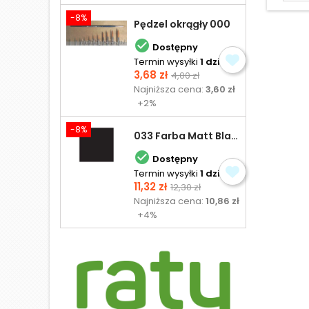
-8%
Pędzel okrągły 000

Dostępny
Termin wysyłki
1 dzień
Cena
Cena
3,68 zł
4,00 zł
podstawowa
Najniższa cena:
3,60 zł
+2%
-8%
033 Farba Matt Black - olejna

Dostępny
Termin wysyłki
1 dzień
Cena
Cena
11,32 zł
12,30 zł
podstawowa
Najniższa cena:
10,86 zł
+4%