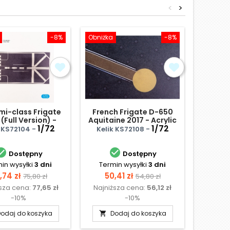
<
>
-8%
Obniżka
-8%
Obniżka
i-class Frigate
French Frigate D-650
Ijn H
(Full Version) -
Aquitaine 2017 - Acrylic
A
 - Acrylic 3mm
1/72
Base
1/72
k KS72104 -
Kelik KS72108 -
Kelik
x357mm) (210g)


Dostępny
Dostępny
in wysyłki
3 dni
Termin wysyłki
3 dni
Term
na
Cena
Cena
Cena
Ce
,74 zł
50,41 zł
111
75,80 zł
54,80 zł
ższa cena:
77,65 zł
Najniższa cena:
56,12 zł
Najniż
podstawowa
podstawowa
-10%
-10%
odaj do koszyka
Dodaj do koszyka
D

