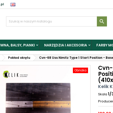
.pl

WNA, BALSY, PIANKI
NARZĘDZIA I AKCESORIA
FARBY M
Pokład okrętu
Cvn-68 Uss Nimitz Type 1 Start Position - Ba
Cvn-6
Obniżka
Posit
(410
Kelik 
1/
Skala
Produce