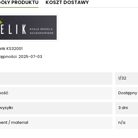
GÓŁY PRODUKTU
KOSZT DOSTAWY
elik KS32001
tępności:
2025-07-03
1/32
ność
Dostępny
wysyłki
3 dni
ent / materiał
n/a