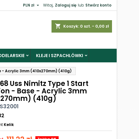

PLN zł
Witaj,
Zaloguj się
lub
Stwórz konto
shopping_cart
Koszyk:
0
szt. - 0,00 zł
ODELARSKIE
KLEJE I SZPACHLÓWKI
se - Acrylic 3mm (410x270mm) (410g)
8 Uss Nimitz Type 1 Start
ion - Base - Acrylic 3mm
x270mm) (410g)
KS32001
32
nt
Kelik