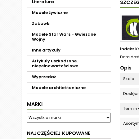
Literatura
SZCZE
Modele żywiczne
Zabawki
Modele Star Wars - Gwiezdne
Wojny
Indeks
K
Inne artykuły
Data dos
Artykuły uszkodzone,
niepełnowartościowe
Opis
Wyprzedaż
Skala
Modele architektoniczne
Dostęp
MARKI
Termin 
Asortym
NAJCZĘŚCIEJ KUPOWANE