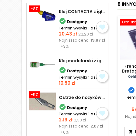
8 INNY
-8%
Klej CONTACTA z igłą do plastiku 25,0 g

Dostępny
Obniżk
Termin wysyłki
1 dzień
Cena
Cena
20,43 zł
22,20 zł
podstawowa
Najniższa cena:
19,87 zł
+3%
Klej modelarski z igłą 30 ml
Fren

Dostępny
Bretag
Keli
Termin wysyłki
1 dzień
Cena
10,50 zł

-5%
Ostrze do nożyków Excel
Termi

Dostępny
C
6
Termin wysyłki
1 dzień
Najni
Cena
Cena
2,19 zł
2,30 zł
podstawowa
Najniższa cena:
2,07 zł
+6%
