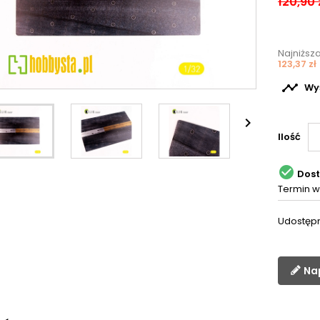
120,90 
Najniższ
123,37 zł

Wyś

Ilość

Dos
Termin w
Udostępn
Na