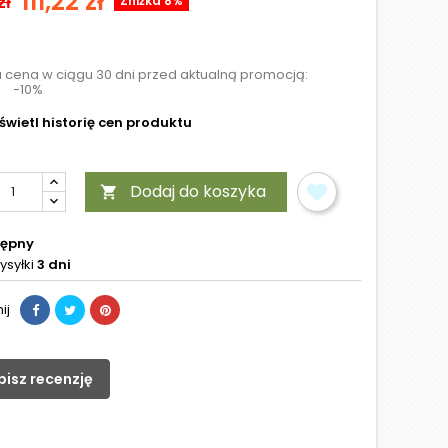
111,22 zł
zł
Zniżka 8%
a cena w ciągu 30 dni przed aktualną promocją:
-10%
wietl historię cen produktu
Dodaj do koszyka

tępny
ysyłki
3 dni
ij
pisz recenzję