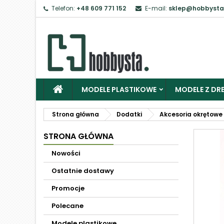
Telefon:
+48 609 771 152
E-mail:
sklep@hobbysta
MODELE PLASTIKOWE
MODELE Z DRE
Strona główna
Dodatki
Akcesoria okrętowe
STRONA GŁÓWNA
Nowości
Ostatnie dostawy
Promocje
Polecane
Modele plastikowe