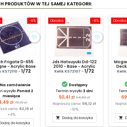
CH PRODUKTÓW W TEJ SAMEJ KATEGORII:
a
-8%
Obniżka
-8%
Obniżka
ch Frigate D-655
Jds Hatsuyuki Dd-122
Mogam
ne - Acrylic Base
2010 - Base - Acrylic
Deck 
1/72
3mm (280x180mm)
1/72
Base
k KS72110 -
Kelik KS72107 -
Keli
(170g)
(180

Na zamówienie
Dostępny
n wysyłki
Ponad 2
Termin wysyłki
3 dni
Term
miesiące
Cena
Cena
Ce
50,41 zł
69
54,80 zł
ena
Cena
4,49 zł
70,10 zł
Najniższa cena:
56,12 zł
Najni
podstawowa
ższa cena:
62,19 zł
podstawowa
-10%
+4%
Dodaj do koszyka
D


Dodaj do koszyka