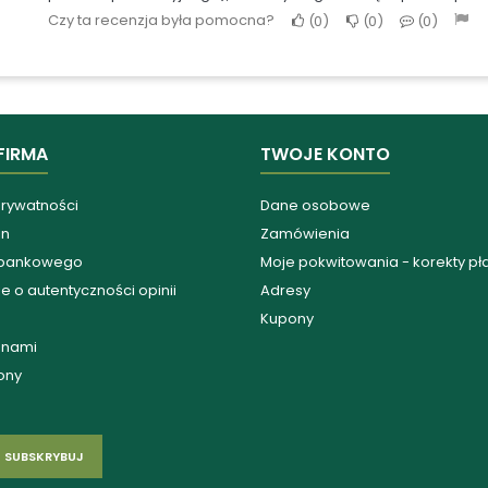
Czy ta recenzja była pomocna?
0
0
0
FIRMA
TWOJE KONTO
prywatności
Dane osobowe
in
Zamówienia
 bankowego
Moje pokwitowania - korekty pł
e o autentyczności opinii
Adresy
Kupony
z nami
ony