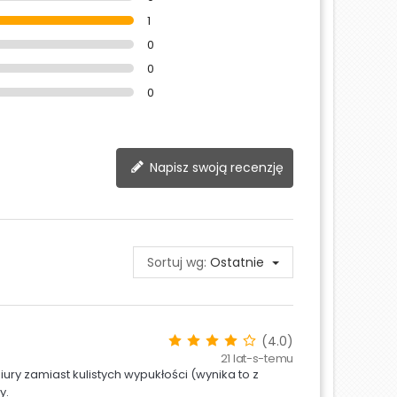
1
0
0
0
Napisz swoją recenzję
Sortuj wg:
Ostatnie
(4.0)
21 lat-s-temu
ury zamiast kulistych wypukłości (wynika to z
y.