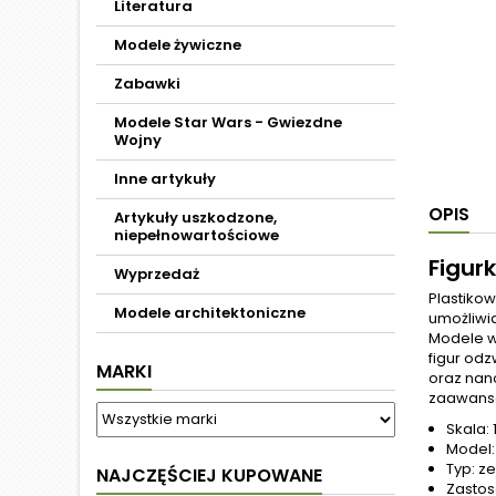
Literatura
Modele żywiczne
Zabawki
Modele Star Wars - Gwiezdne
Wojny
Inne artykuły
OPIS
Artykuły uszkodzone,
niepełnowartościowe
Figurk
Wyprzedaż
Plastiko
Modele architektoniczne
umożliwia
Modele w
figur od
MARKI
oraz nan
zaawanso
Skala: 
Model: 
Typ: z
NAJCZĘŚCIEJ KUPOWANE
Zastos