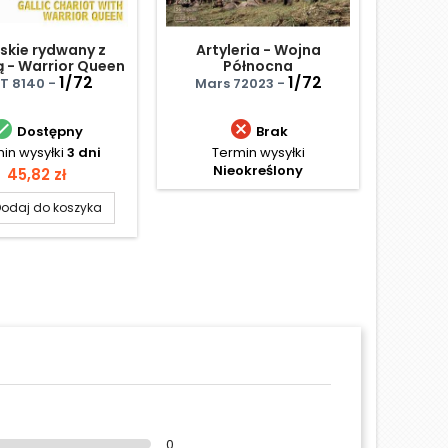
jskie rydwany z
Artyleria - Wojna
Ros
 - Warrior Queen
Północna
przeciw
1/72
1/72
T 8140 -
Mars 72023 -
Ital


Dostępny
Brak
in wysyłki
3 dni
Termin wysyłki
Te
Nieokreślony
N
Cena
45,82 zł
odaj do koszyka
0