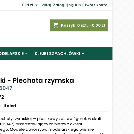

PLN zł
Witaj,
Zaloguj się
lub
Stwórz konto
shopping_cart
Koszyk:
0
szt. - 0,00 zł
ODELARSKIE
KLEJE I SZPACHLÓWKI
rki - Piechota rzymska
 6047
72
nt
Italeri
iechoty rzymskiej — plastikowy zestaw figurek w skali
leri 6047) przedstawiający żołnierzy z okresu
nego. Modele z tworzywa modelarskiego wiernie