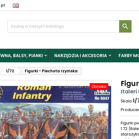
.pl

WNA, BALSY, PIANKI
NARZĘDZIA I AKCESORIA
FARBY M
1/72
Figurki - Piechota rzymska
Figu
Obniżka
Italeri
1/
Skala
Produce
Figurki p
1:72 (Ita
starożyt