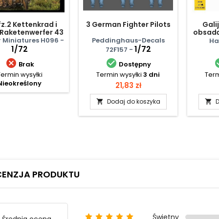
z.2 Kettenkrad i
3 German Fighter Pilots
Gali
Raketenwerfer 43
obsadą
z obsługą
 Miniatures H096 -
Peddinghaus-Decals
Ha
1/72
1/72
72F157 -


Brak
Dostępny
Termin wysyłki
Termin wysyłki
3 dni
Term
Nieokreślony
Cena
21,83 zł
Dodaj do koszyka
D


CENZJA PRODUKTU
Świetny