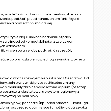
, w zależności od wariantu elementów, sklejania
zenie, podkład) przed nanoszeniem farb. Figurki
ńczenia powierzchni malarskiej.
ć użycie kleju i uniknąć nadmiaru szpachli.
o, w zależności od kompatybilności z tworzywem.
ych warstw farb.
 filtry i cieniowanie, aby podkreślić szczegóły
ące ubioru i uzbrojenia piechoty rzymskiej z okresu
oluowała wraz z rozwojem Republiki oraz Cesarstwa. Od
ony, żołnierz rzymski przeszedł istotne zmiany
owały manipuły zbrojne wyposażone w pilum (oszczep
ie cesarstwa, ukształtował się system legionowy z
taktyczną na polu bitwy.
nych typów, pancerze (np. lorica hamata — kolczuga,
z broń oszczędzającą miejsce i umożliwiającą szybką