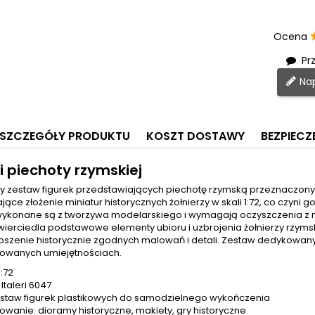
Ocena
Prz
Nap
SZCZEGÓŁY PRODUKTU
KOSZT DOSTAWY
BEZPIEC
i piechoty rzymskiej
wy zestaw figurek przedstawiających piechotę rzymską przeznaczony
jące złożenie miniatur historycznych żołnierzy w skali 1:72, co czyni 
ykonane są z tworzywa modelarskiego i wymagają oczyszczenia z n
zwierciedla podstawowe elementy ubioru i uzbrojenia żołnierzy rzym
oszenie historycznie zgodnych malowań i detali. Zestaw dedykowan
wanych umiejętnościach.
1:72
Italeri 6047
estaw figurek plastikowych do samodzielnego wykończenia
owanie: dioramy historyczne, makiety, gry historyczne