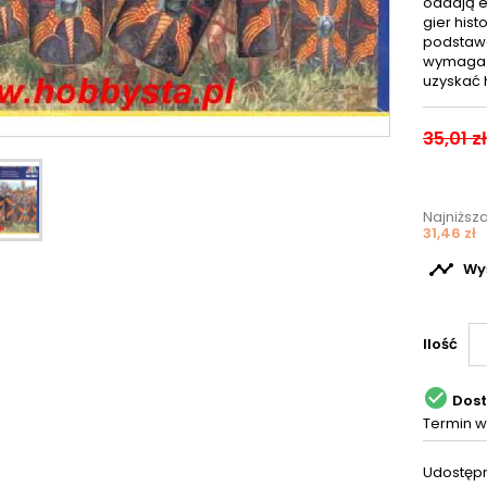
oddają e
gier hist
podstawo
wymaga o
uzyskać 
35,01 zł
Najniższ
31,46 zł

Wyś
Ilość

Dos
Termin w
Udostępn