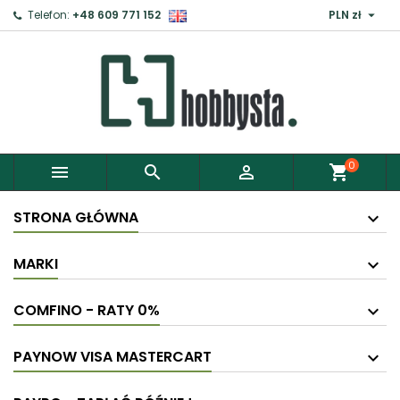

Telefon:
+48 609 771 152
PLN zł
0



shopping_cart
STRONA GŁÓWNA
MARKI
COMFINO - RATY 0%
PAYNOW VISA MASTERCART