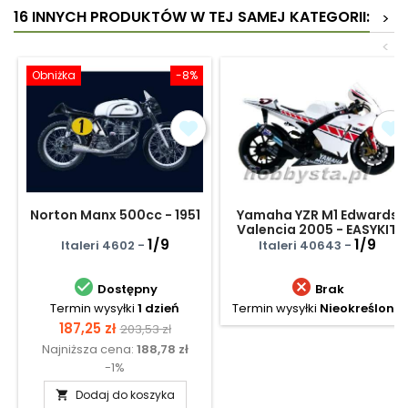
16 INNYCH PRODUKTÓW W TEJ SAMEJ KATEGORII:
>
<
Obniżka
-8%
Norton Manx 500cc - 1951
Yamaha YZR M1 Edwards
Valencia 2005 - EASYKIT
1/9
1/9
Italeri 4602 -
Italeri 40643 -


Dostępny
Brak
Termin wysyłki
1 dzień
Termin wysyłki
Nieokreślony
Cena
Cena
187,25 zł
203,53 zł
Najniższa cena:
188,78 zł
podstawowa
-1%
Dodaj do koszyka
