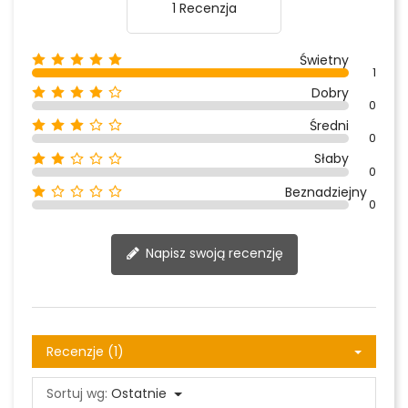
1 Recenzja
Świetny
1
Dobry
0
Średni
0
Słaby
0
Beznadziejny
0
Napisz swoją recenzję
Recenzje (1)
Sortuj wg:
Ostatnie