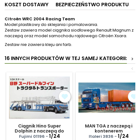
KOSZT DOSTAWY
BEZPIECZEŃSTWO PRODUKTU
Citroën WRC 2004 Racing Team
Model plastikowy do sklejania i pomalowania.
Zestaw zawiera model ciągnika siodłowego Renault Magnum z
naczepą oraz model samochodu rajdowego Citroën Xsara.
Zestaw nie zawiera kleju ani farb.
16 INNYCH PRODUKTÓW W TEJ SAMEJ KATEGORII:
>
<
Ciągnik Hino Super
MAN TGA z naczepą i
Dolphin z naczepą do
kontenerem
przewozu samochodów
1/24
1/24
Fujimi 01196 -
Italeri 3836 -