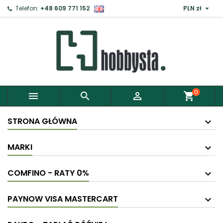

Telefon:
+48 609 771 152
PLN zł
0



shopping_cart
STRONA GŁÓWNA
MARKI
COMFINO - RATY 0%
PAYNOW VISA MASTERCART