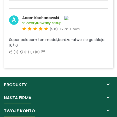
Adam Kochanowski
A
Zweryfikowany zakup
(5.0)
15 lat-s-temu
Super polecam ten model,bardzo łatwo sie go skleja
10/10
0
0
0

PRODUKTY

NASZA FIRMA

TWOJE KONTO