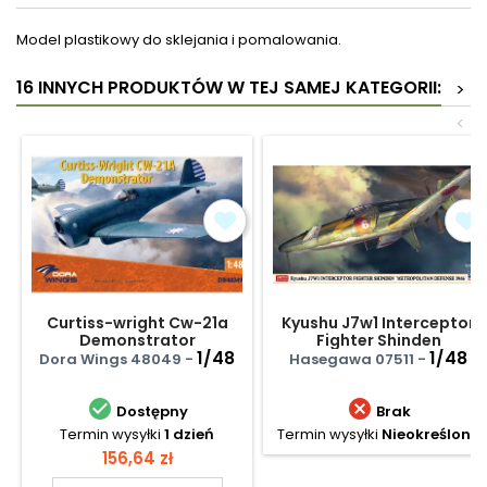
Model plastikowy do sklejania i pomalowania.
16 INNYCH PRODUKTÓW W TEJ SAMEJ KATEGORII:
>
<
Curtiss-wright Cw-21a
Kyushu J7w1 Interceptor
Demonstrator
Fighter Shinden
1/48
'metrolpolitan Defense
1/48
Dora Wings 48049 -
Hasegawa 07511 -
1946'


Dostępny
Brak
Termin wysyłki
1 dzień
Termin wysyłki
Nieokreślony
Cena
156,64 zł