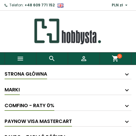

Telefon:
+48 609 771 152
PLN zł
0



shopping_cart
STRONA GŁÓWNA
MARKI
COMFINO - RATY 0%
PAYNOW VISA MASTERCART