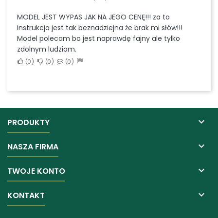
MODEL JEST WYPAS JAK NA JEGO CENĘ!!! za to
instrukcja jest tak beznadziejna że brak mi słów!!!
Model polecam bo jest naprawdę fajny ale tylko
zdolnym ludziom.
0
0
0

PRODUKTY

NASZA FIRMA

TWOJE KONTO

KONTAKT