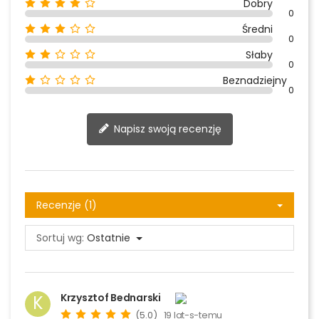
Dobry
0
Średni
0
Słaby
0
Beznadziejny
0
Napisz swoją recenzję
Recenzje (1)
Sortuj wg:
Ostatnie
Krzysztof Bednarski
K
(5.0)
19 lat-s-temu