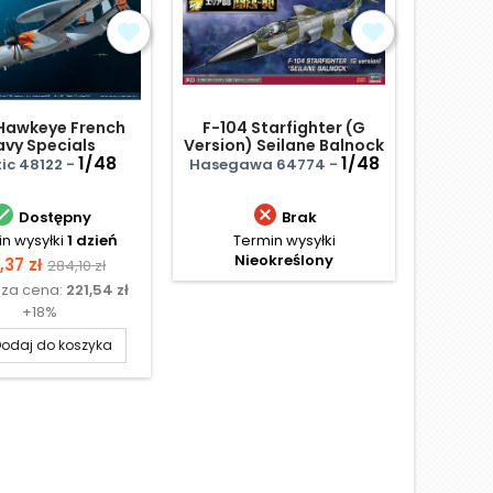
Hawkeye French
F-104 Starfighter (G
Hensc
avy Specials
Version) Seilane Balnock
1/48
Area 88 / Limited
1/48
tic 48122 -
Hasegawa 64774 -
Revel


Dostępny
Brak
n wysyłki
1 dzień
Termin wysyłki
Te
Nieokreślony
N
na
Cena
,37 zł
284,10 zł
sza cena:
221,54 zł
podstawowa
+18%
odaj do koszyka