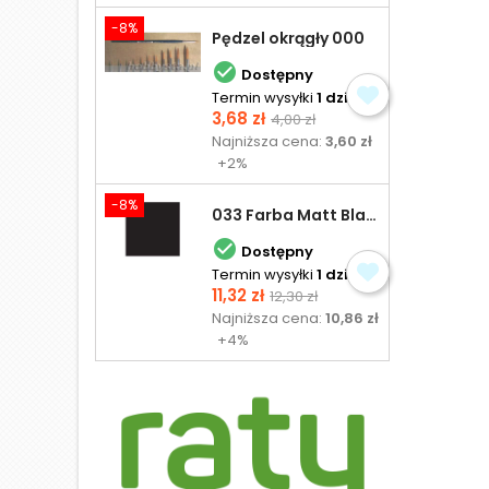
-8%
Pędzel okrągły 000

Dostępny
Termin wysyłki
1 dzień
Cena
Cena
3,68 zł
4,00 zł
podstawowa
Najniższa cena:
3,60 zł
+2%
-8%
033 Farba Matt Black - olejna

Dostępny
Termin wysyłki
1 dzień
Cena
Cena
11,32 zł
12,30 zł
podstawowa
Najniższa cena:
10,86 zł
+4%