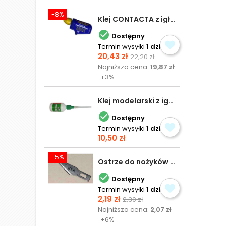
-8%
Klej CONTACTA z igłą do plastiku 25,0 g

Dostępny
Termin wysyłki
1 dzień
Cena
Cena
20,43 zł
22,20 zł
podstawowa
Najniższa cena:
19,87 zł
+3%
Klej modelarski z igłą 30 ml

Dostępny
Termin wysyłki
1 dzień
Cena
10,50 zł
-5%
Ostrze do nożyków Excel

Dostępny
Termin wysyłki
1 dzień
Cena
Cena
2,19 zł
2,30 zł
podstawowa
Najniższa cena:
2,07 zł
+6%