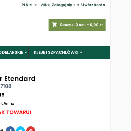

PLN zł
Witaj,
Zaloguj się
lub
Stwórz konto
shopping_cart
Koszyk:
0
szt. - 0,00 zł
ODELARSKIE
KLEJE I SZPACHLÓWKI
r Etendard
07108
48
nt
Airfix
AK TOWARU!
ij