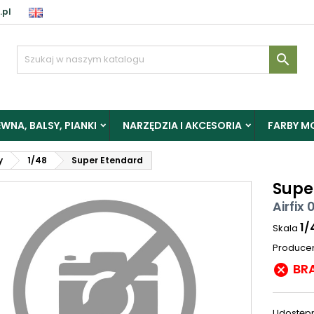
.pl

WNA, BALSY, PIANKI
NARZĘDZIA I AKCESORIA
FARBY M
y
1/48
Super Etendard
Supe
Airfix 
1/
Skala
Produce
BR

Udostępn