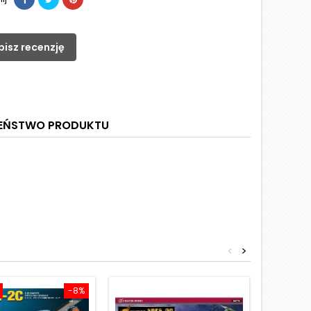
pisz recenzję
ZEŃSTWO PRODUKTU
<
>
-8%