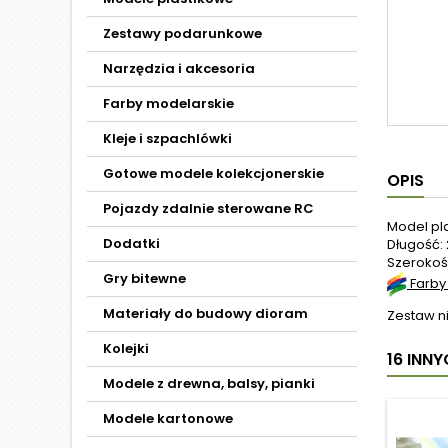
Zestawy podarunkowe
Narzędzia i akcesoria
Farby modelarskie
Kleje i szpachlówki
Gotowe modele kolekcjonerskie
OPIS
Pojazdy zdalnie sterowane RC
Model pl
Dodatki
Długość: 
Szerokość
Gry bitewne
Farby
Materiały do budowy dioram
Zestaw ni
Kolejki
16 INN
Modele z drewna, balsy, pianki
Modele kartonowe