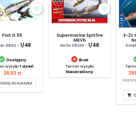
Fiat G.55
Supermarine Spitfire
E-2c 
MkVb
N
1/48
1/48
er 0802 -
Airfix 05125 -
Kine


Dostępny
Brak
in wysyłki
1 dzień
Termin wysyłki
Termi
Nieokreślony
Cena
Ce
26,53 zł
261
Najniż
Dodaj do koszyka
D
